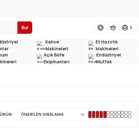
Bul
üstriyel
Kahve
Et Hazırlık
ınlar
Makineleri
Makineleri
kum
Açık Büfe
Endüstriyel
kineleri
Ekipmanları
Mutfak
 ÜRÜN