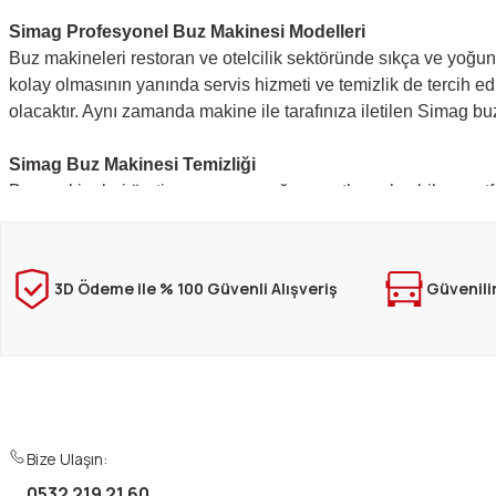
Simag Profesyonel Buz Makinesi Modelleri
Buz makineleri restoran ve otelcilik sektöründe sıkça ve yoğun s
kolay olmasının yanında servis hizmeti ve temizlik de tercih ed
olacaktır. Aynı zamanda makine ile tarafınıza iletilen Simag bu
Simag Buz Makinesi Temizliği
Buz makineleri üretim yapan ve yoğun saatler çalışabilen mutf
bakım makineler için kilit noktasıdır. Haftalık temizlikler ve m
yapılmaktadır.
3D Ödeme ile % 100 Güvenli Alışveriş
Güvenili
Simag Buz Makinası Fiyatları
Simag endüstriyel buz makinesi modellerine ait avantajlı fiyat 
sitesinden buz makineleri online satın al! Whatsapp 0850 532
Simag
, yenilik ve tasarımın sembolü olan bir İtalyan markasıdı
dünya çapında tercih edilen ürünlerdir. İşte bazı
Bize Ulaşın:
Simag buz makinesi modelleri
0532 219 21 60