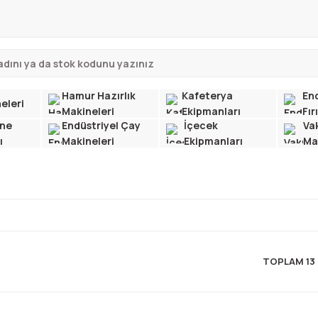
Hamur Hazırlık
Kafeterya
End
eleri
Makineleri
Ekipmanları
Fır
ne
Endüstriyel Çay
İçecek
Va
ı
Makineleri
Ekipmanları
Ma
TOPLAM 13