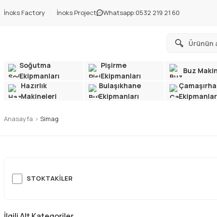
İnoks Factory
İnoks Project
Whatsapp:
0532 219 21 60
Soğutma
Pişirme
Buz Makin
Ekipmanları
Ekipmanları
Hazırlık
Bulaşıkhane
Çamaşırha
Makineleri
Ekipmanları
Ekipmanlar
Anasayfa
Simag
STOKTAKILER
İlgili Alt Kategoriler