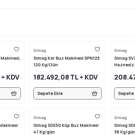
Simag
Simag
Makinesi,
Simag Kar Buz Makinesi SPN125
Simag SV
120 Kg/Gün
Haznesiz
 + KDV
182.492,08 TL + KDV
208.4
Sepete Ekle
Sepete 
Simag
Simag
Makinesi
Simag SDE50 Küp Buz Makinesi
Simag SD
47 Kg/gün
38 Kg/gü