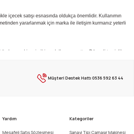
llikle içecek satışı esnasında oldukça önemlidir. Kullanımın
metinden yararlanmak için marka ile iletişim kurmanız yeterli
küp buz makinesi gibi modeller mevcuttur. Düzenli temizlik ve
ımlar mevcuttur. Simag buz makinesi tamiri servis tarafından
Müşteri Destek Hattı 0536 592 63 44
rkiye ile iş birliği sağlayan inoksendustriyel.com internet
ünlerin adresi olarak tanınır. Simag buz makinesi modelleri
Yardım
Kategoriler
Mesafeli Satış Sözleşmesi
Sanayi Tipi Çamaşır Makinesi