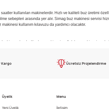
aatler kullanılan makinelerdir. Hızlı ve kaliteli buz üretimi öze
ilme sebepleri arasında yer alır. Simag buz makinesi servisi hiz
z makinesi kullanım kılavuzu da yardımcı olacaktır.
ak ekipmanlarıdır. Kar buz makinesi, soğuk buz makinesi ya da 
arka servisi tarafından belli aralıklarla sağlanan profesyonel bak
r Kargo
Ücretsiz Projelendirme
seçeneklerine inoksendustriyel.com’dan ulaşabilirsiniz. Simag Tü
 00 04
r. Yemek servisi pazarı için buz yapıcıları üretir ve güvenilir ür
Üyelik
Menu
Yeni Üyelik
İletişim