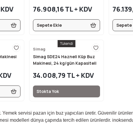
 KDV
76.908,16 TL + KDV
76.139
Sepete Ekle
Sepete 
Tükendi
Simag
Makinesi
Simag SDE24 Hazneli Küp Buz
Makinesi, 24 kg/gün Kapasiteli
 KDV
34.008,79 TL + KDV
Stokta Yok
 Yemek servisi pazarı için buz yapıcıları üretir. Güvenilir ürünl
si modelleri dünya çapında tercih edilen ürünlerdir. inoksendu