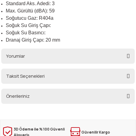
Standard Aks. Adedi: 3
Max. Gürültü (dBA): 59
Soğutucu Gaz: R404a
Soğuk Su Giriş Çapı:
Soğuk Su Basıncı:
Dranaj Giriş Çapı: 20 mm
Yorumlar
Taksit Seçenekleri
Bu ürüne ilk yorumu siz yapın!
Önerileriniz
Yorum Yaz
Bu ürünün fiyat bilgisi, resim, ürün açıklamalarında ve diğer konularda
yetersiz gördüğünüz noktaları öneri formunu kullanarak tarafımıza
iletebilirsiniz.
Görüş ve önerileriniz için teşekkür ederiz.
3D Ödeme ile % 100 Güvenli
Güvenilir Kargo
Alışveriş