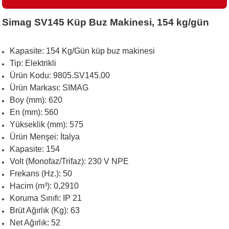
Simag SV145 Küp Buz Makinesi, 154 kg/gün
i
Kapasite: 154 Kg/Gün küp buz makinesi
Tip: Elektrikli
Ürün Kodu: 9805.SV145.00
Ürün Markası: SIMAG
Boy (mm): 620
En (mm): 560
Yükseklik (mm): 575
Ürün Menşei: İtalya
Kapasite: 154
Volt (Monofaz/Trifaz): 230 V NPE
Frekans (Hz.): 50
Hacim (m³): 0,2910
Koruma Sınıfı: IP 21
Brüt Ağırlık (Kg): 63
Net Ağırlık: 52