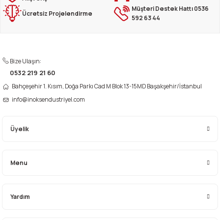
Müşteri Destek Hattı 0536
Ürün resmi kalitesiz, bozuk veya görüntülenemiyor.
Ücretsiz Projelendirme
592 63 44
Ürün açıklamasında eksik bilgiler bulunuyor.
Ürün bilgilerinde hatalar bulunuyor.
Ürün fiyatı diğer sitelerden daha pahalı.
Bize Ulaşın:
Bu ürüne benzer farklı alternatifler olmalı.
0532 219 21 60
Bahçeşehir 1. Kısım, Doğa Parkı Cad M Blok 13-15MD Başakşehir/İstanbul
info@inoksendustriyel.com
Üyelik
Gönder
Menu
Yardım