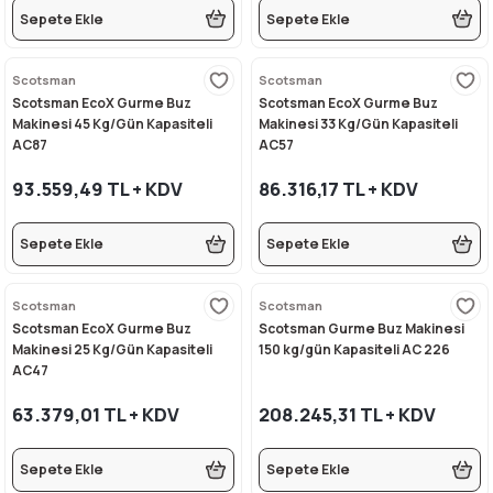
Sepete Ekle
Sepete Ekle
i
Scotsman
Scotsman
Scotsman EcoX Gurme Buz
Scotsman EcoX Gurme Buz
Makinesi 45 Kg/Gün Kapasiteli
Makinesi 33 Kg/Gün Kapasiteli
AC87
AC57
93.559,49 TL + KDV
86.316,17 TL + KDV
Sepete Ekle
Sepete Ekle
Scotsman
Scotsman
Scotsman EcoX Gurme Buz
Scotsman Gurme Buz Makinesi
Makinesi 25 Kg/Gün Kapasiteli
150 kg/gün Kapasiteli AC 226
AC47
63.379,01 TL + KDV
208.245,31 TL + KDV
Sepete Ekle
Sepete Ekle