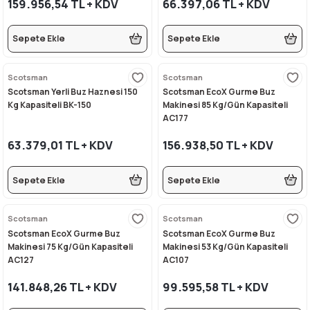
159.956,54 TL + KDV
66.397,06 TL + KDV
rı
eleri
si
r Termos
 Kurutma Makineleri
ı Evyeler
Sepete Ekle
Sepete Ekle
ar
Makineleri
akinesi
ı
vlumbaz
Scotsman
Scotsman
r - Backbar
ma
ara
rınları
so Kahve Makineleri
Makineleri
Scotsman Yerli Buz Haznesi 150
Scotsman EcoX Gurme Buz
Kg Kapasiteli BK-150
Makinesi 85 Kg/Gün Kapasiteli
AC177
rme Üniteleri
k
nlar
ı
63.379,01 TL + KDV
156.938,50 TL + KDV
Dolapları
e Sahlep Makineleri
baları
ah Ölçü Seçimli
Sepete Ekle
Sepete Ekle
eleri
z
ipmanları
ınları
e Şekillendirme Makineleri
Scotsman
Scotsman
k Hamburger
arı
Scotsman EcoX Gurme Buz
Scotsman EcoX Gurme Buz
Makinesi 75 Kg/Gün Kapasiteli
Makinesi 53 Kg/Gün Kapasiteli
eşhir Dolapları
lar
AC127
AC107
141.848,26 TL + KDV
99.595,58 TL + KDV
apları