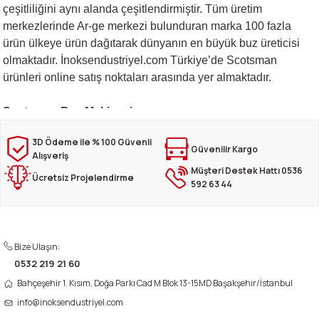
çeşitliliğini aynı alanda çeşitlendirmiştir. Tüm üretim
merkezlerinde Ar-ge merkezi bulunduran marka 100 fazla
ürün ülkeye ürün dağıtarak dünyanın en büyük buz üreticisi
olmaktadır. İnoksendustriyel.com Türkiye’de Scotsman
ürünleri online satış noktaları arasında yer almaktadır.
Scotsman Buz Makinesi
Alanında uzmanlaşan ve tek bir noktaya uzmanlaşmanın
3D Ödeme ile % 100 Güvenli
başarıyı getireceğine inanan Scotsman Türkiye hizmetlerine
Güvenilir Kargo
Alışveriş
de oldukça önem vermektedir. Kaliteli buz makinelerin
Müşteri Destek Hattı 0536
Ücretsiz Projelendirme
işletmeler için sağlayacağı avantajları göz önünde
592 63 44
bulundurarak üretim yapan marka mutlak müşteri
memnuniyetine önem vermektedir. Günlük buz yapımı
kapasitesini 600 kilograma kadar çıkararak büyük işletmelere
Bize Ulaşın:
de hizmet vermeyi amaçlamıştır. Çeşitli seri ve hacimlerde
0532 219 21 60
ürettikleri buz makineleri ile tüm işletmelere hizmet vererek
müşteri ağını genişletmektedir. Son teknoloji ile üretim yapan
Bahçeşehir 1. Kısım, Doğa Parkı Cad M Blok 13-15MD Başakşehir/İstanbul
Scotsman buz makinesi arızaları çok az rastlanan arızalardır.
info@inoksendustriyel.com
Tecrübeli teknik servisi ve müşteri odaklılığı sayesinde