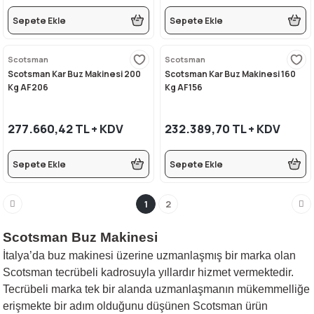
Sepete Ekle
Sepete Ekle
Scotsman
Scotsman
Scotsman Kar Buz Makinesi 200
Scotsman Kar Buz Makinesi 160
Kg AF206
Kg AF156
277.660,42 TL + KDV
232.389,70 TL + KDV
Sepete Ekle
Sepete Ekle
1
2
Scotsman Buz Makinesi
İtalya’da buz makinesi üzerine uzmanlaşmış bir marka olan
Scotsman tecrübeli kadrosuyla yıllardır hizmet vermektedir.
Tecrübeli marka tek bir alanda uzmanlaşmanın mükemmelliğe
erişmekte bir adım olduğunu düşünen Scotsman ürün