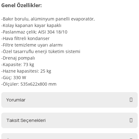
Genel Özellikler:
-Bakır borulu, alüminyum panelli evaporatör,
i
-Kolay kapanan kayar kapaklı
-Paslanmaz çelik; AISI 304 18/10
-Hava filtreli kondanser
-Filtre temizleme uyarı alarmı
-Özel tasarruflu enerji tüketim sistemi
-Drenaj pompalı
-Kapasite: 73 kg
-Hazne kapasitesi: 25 kg
-Güç: 330 W
-Ölçüler: 535x622x800 mm
Yorumlar
Taksit Seçenekleri
Bu ürüne ilk yorumu siz yapın!