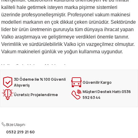
rı
eleri
si
r Termos
 Kurutma Makineleri
ı Evyeler
kaliteli hale getirmek isteyen marka pişirme sistemleri
üzerinde profesyonelleşmiştir. Profesyonel vakum makinesi
modelleri markanın en çok dikkat çeken ürünüdür. Sektöründe
ar
Makineleri
akinesi
ı
vlumbaz
lider bir ürün üretmenin gururuyla tüm dünyaya ihracat yapan
Valko araştırmaya ve geliştirmeye verdikleri önemle tanınır.
r - Backbar
ma
ara
rınları
so Kahve Makineleri
Makineleri
Verimlilik ve sürdürülebilirlik Valko için vazgeçilmez olmuştur.
Vakum makineleri günlük ve yoğun kullanıma uygundur.
rme Üniteleri
k
nlar
ı
Valko Gıda Vakum Makinesi
Dolapları
e Sahlep Makineleri
baları
ah Ölçü Seçimli
Taze gıda tüketimi ve sağlıklı pişirme yöntemleri için ideal
3D Ödeme ile % 100 Güvenli
ekipmanlardır. Tüm gıdaları poşetleyerek saniyeler içinde
Güvenilir Kargo
eleri
z
ipmanları
ınları
e Şekillendirme Makineleri
Alışveriş
vakumlamanızı sağlar. Peynir, et, sebze gibi birçok ürünü
Müşteri Destek Hattı 0536
Ücretsiz Projelendirme
vakumlayarak aylarca saklayabilirsiniz. Valko vakumlama
592 63 44
k Hamburger
arı
işlemini kolaylaştırmanız için tek kullanımlık paketleme
tepsileri ve farklı boyutlarda vakumlama poşetleri üretmektedir.
eşhir Dolapları
lar
Son teknoloji kullanılarak üretilmiş makinelerin kullanımı da
Bize Ulaşın:
oldukça kolaydır. Sanayi tipi vakum makinesi modelleri
apları
0532 219 21 60
işletmeler için uygundur.