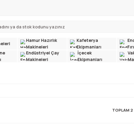
Hamur Hazırlık
Kafeterya
End
eleri
Makineleri
Ekipmanları
Fır
ne
Endüstriyel Çay
İçecek
Va
ı
Makineleri
Ekipmanları
Ma
TOPLAM 2