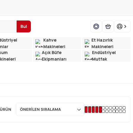
Bul
üstriyel
Kahve
Et Hazırlık
ınlar
Makineleri
Makineleri
kum
Açık Büfe
Endüstriyel
kineleri
Ekipmanları
Mutfak
 ÜRÜN