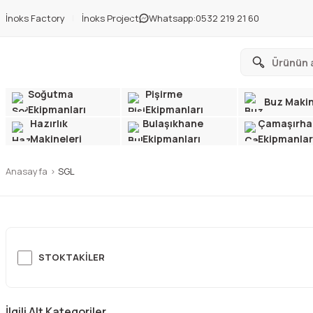
İnoks Factory
İnoks Project
Whatsapp:
0532 219 21 60
Soğutma
Pişirme
Buz Makin
Ekipmanları
Ekipmanları
Hazırlık
Bulaşıkhane
Çamaşırha
Makineleri
Ekipmanları
Ekipmanlar
Anasayfa
SGL
STOKTAKILER
İlgili Alt Kategoriler