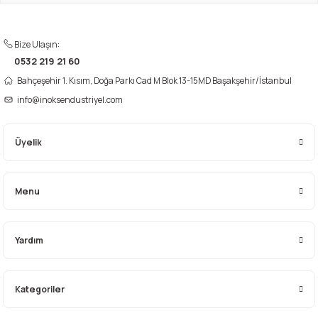
Bize Ulaşın:
i
0532 219 21 60
Bahçeşehir 1. Kısım, Doğa Parkı Cad M Blok 13-15MD Başakşehir/İstanbul
info@inoksendustriyel.com
Üyelik
Menu
Yardım
Kategoriler