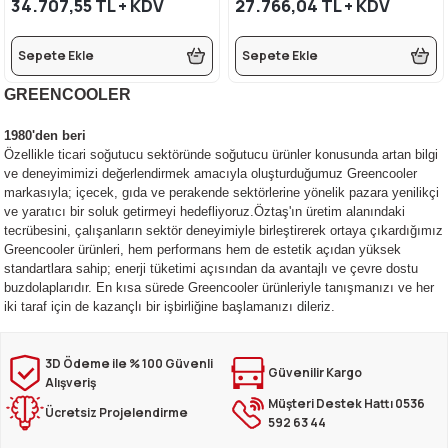
34.707,55 TL + KDV
27.766,04 TL + KDV
rı
eleri
si
r Termos
 Kurutma Makineleri
ı Evyeler
Sepete Ekle
Sepete Ekle
ar
Makineleri
akinesi
ı
vlumbaz
GREENCOOLER
r - Backbar
ma
ara
rınları
so Kahve Makineleri
Makineleri
1980'den beri
Özellikle ticari soğutucu sektöründe soğutucu ürünler konusunda artan bilgi
rme Üniteleri
k
nlar
ı
ve deneyimimizi değerlendirmek amacıyla oluşturduğumuz Greencooler
markasıyla; içecek, gıda ve perakende sektörlerine yönelik pazara yenilikçi
ve yaratıcı bir soluk getirmeyi hedefliyoruz.Öztaş'ın üretim alanındaki
Dolapları
e Sahlep Makineleri
baları
ah Ölçü Seçimli
tecrübesini, çalışanların sektör deneyimiyle birleştirerek ortaya çıkardığımız
Greencooler ürünleri, hem performans hem de estetik açıdan yüksek
eleri
z
ipmanları
ınları
e Şekillendirme Makineleri
standartlara sahip; enerji tüketimi açısından da avantajlı ve çevre dostu
buzdolaplarıdır. En kısa sürede Greencooler ürünleriyle tanışmanızı ve her
iki taraf için de kazançlı bir işbirliğine başlamanızı dileriz.
k Hamburger
arı
3D Ödeme ile % 100 Güvenli
eşhir Dolapları
lar
Güvenilir Kargo
Alışveriş
Müşteri Destek Hattı 0536
Ücretsiz Projelendirme
apları
592 63 44