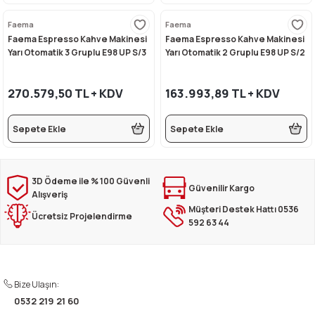
Faema
Faema
Faema Espresso Kahve Makinesi
Faema Espresso Kahve Makinesi
Yarı Otomatik 3 Gruplu E98 UP S/3
Yarı Otomatik 2 Gruplu E98 UP S/2
270.579,50 TL + KDV
163.993,89 TL + KDV
Sepete Ekle
Sepete Ekle
3D Ödeme ile % 100 Güvenli
Güvenilir Kargo
Alışveriş
Müşteri Destek Hattı 0536
Ücretsiz Projelendirme
592 63 44
Bize Ulaşın:
0532 219 21 60