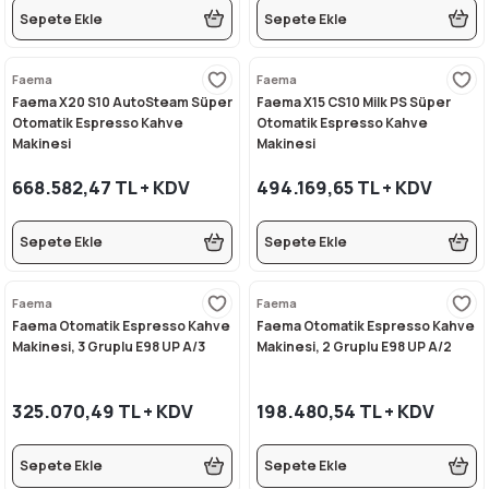
Sepete Ekle
Sepete Ekle
i
Faema
Faema
Faema X20 S10 AutoSteam Süper
Faema X15 CS10 Milk PS Süper
Otomatik Espresso Kahve
Otomatik Espresso Kahve
Makinesi
Makinesi
668.582,47 TL + KDV
494.169,65 TL + KDV
Sepete Ekle
Sepete Ekle
Faema
Faema
Faema Otomatik Espresso Kahve
Faema Otomatik Espresso Kahve
Makinesi, 3 Gruplu E98 UP A/3
Makinesi, 2 Gruplu E98 UP A/2
325.070,49 TL + KDV
198.480,54 TL + KDV
Sepete Ekle
Sepete Ekle