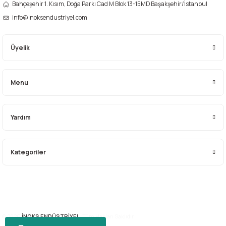
Bahçeşehir 1. Kısım, Doğa Parkı Cad M Blok 13-15MD Başakşehir/İstanbul
info@inoksendustriyel.com
Üyelik
Menu
Yardım
Kategoriler
© 2026
İNOKS ENDÜSTRİYEL.
Tüm Hakları Saklıdır.