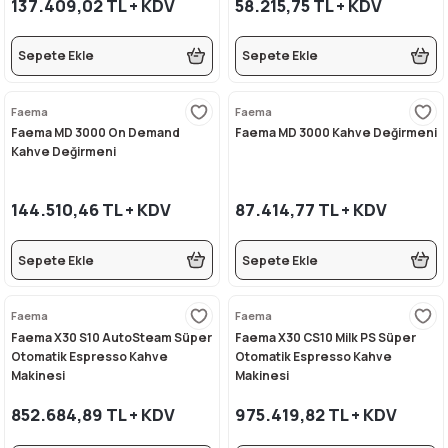
137.409,02 TL + KDV
58.215,75 TL + KDV
rı
eleri
si
r Termos
 Kurutma Makineleri
ı Evyeler
Sepete Ekle
Sepete Ekle
ar
Makineleri
akinesi
ı
vlumbaz
Faema
Faema
r - Backbar
ma
ara
rınları
so Kahve Makineleri
Makineleri
Faema MD 3000 On Demand
Faema MD 3000 Kahve Değirmeni
Kahve Değirmeni
rme Üniteleri
k
nlar
ı
144.510,46 TL + KDV
87.414,77 TL + KDV
Dolapları
e Sahlep Makineleri
baları
ah Ölçü Seçimli
Sepete Ekle
Sepete Ekle
eleri
z
ipmanları
ınları
e Şekillendirme Makineleri
Faema
Faema
k Hamburger
arı
Faema X30 S10 AutoSteam Süper
Faema X30 CS10 Milk PS Süper
Otomatik Espresso Kahve
Otomatik Espresso Kahve
eşhir Dolapları
lar
Makinesi
Makinesi
852.684,89 TL + KDV
975.419,82 TL + KDV
apları