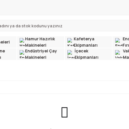
Hamur Hazırlık
Kafeterya
End
eleri
Makineleri
Ekipmanları
Fır
ne
Endüstriyel Çay
İçecek
Va
ı
Makineleri
Ekipmanları
Ma