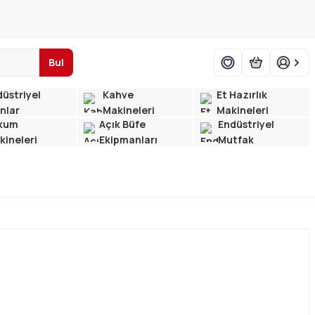
Bul
üstriyel
Kahve
Et Hazırlık
ınlar
Makineleri
Makineleri
kum
Açık Büfe
Endüstriyel
kineleri
Ekipmanları
Mutfak