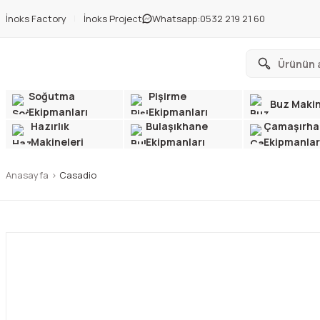
İnoks Factory
İnoks Project
Whatsapp:
0532 219 21 60
Soğutma
Pişirme
Buz Makin
Ekipmanları
Ekipmanları
Hazırlık
Bulaşıkhane
Çamaşırha
Makineleri
Ekipmanları
Ekipmanlar
Anasayfa
Casadio