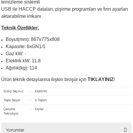
temizleme sistemli
USB ile HACCP dataları, pişirme programları ve fırın ayarları
aktarabilme imkanı
Teknik Özellikler:
Boyut(mm): 867x775x808
Kapasite: 6xGN1/1
Gaz kW: -
Elektrik kW: 11.8
Ağırlık(kg): 114
Ürün teknik detaylarına ilişkin broşür için
TIKLAYINIZ
!
Enerji Seçiniz
:
Elektrikli
Tepsi Sayısı
:
6 Tepsili
Çalışma
:
Dijital
Teknolojisi
Yorumlar