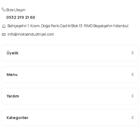
Bize Ulaşın:
0532 219 21 60
Gönder
Bahçeşehir 1. Kısım, Doğa Parkı Cad M Blok 13-15MD Başakşehir/İstanbul
info@inoksendustriyel.com
Üyelik
Menu
Yardım
Kategoriler