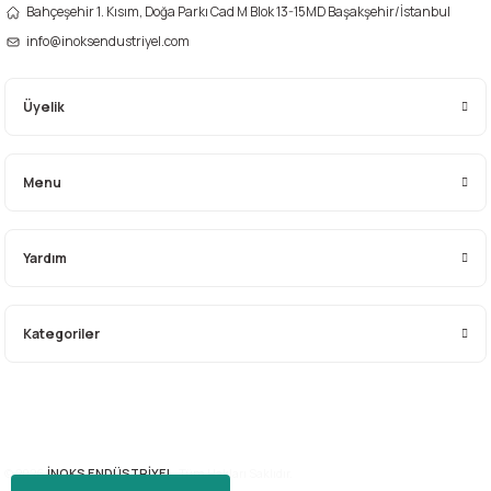
Bahçeşehir 1. Kısım, Doğa Parkı Cad M Blok 13-15MD Başakşehir/İstanbul
info@inoksendustriyel.com
Üyelik
Menu
Yardım
Kategoriler
© 2026
İNOKS ENDÜSTRİYEL.
Tüm Hakları Saklıdır.