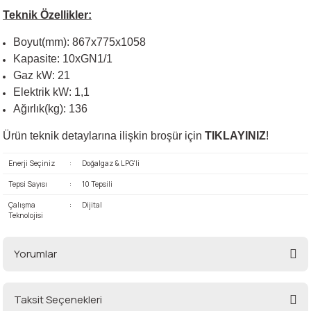
Teknik Özellikler:
Boyut(mm): 867x775x1058
Kapasite: 10xGN1/1
Gaz kW: 21
Elektrik kW: 1,1
Ağırlık(kg): 136
Ürün teknik detaylarına ilişkin broşür için
TIKLAYINIZ
!
Enerji Seçiniz
:
Doğalgaz & LPG'li
Tepsi Sayısı
:
10 Tepsili
Çalışma
:
Dijital
Teknolojisi
Yorumlar
Taksit Seçenekleri
Bu ürüne ilk yorumu siz yapın!