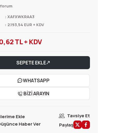
 Yorum
XAFXWKRAA3
2.193,54 EUR + KDV
0,62 TL + KDV
SEPETE EKLE
WHATSAPP
BİZİ ARAYIN
Tavsiye Et
 Düşünce Haber Ver
Paylaş