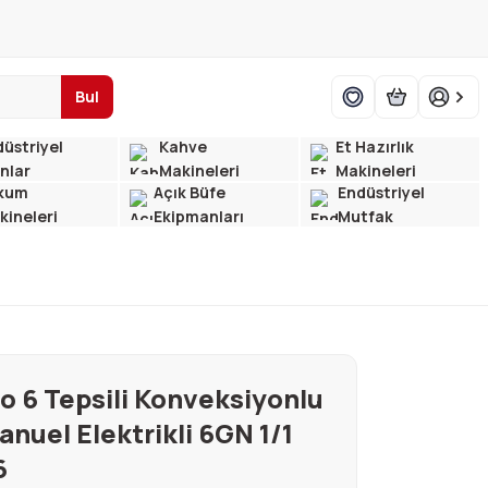
Bul
üstriyel
Kahve
Et Hazırlık
ınlar
Makineleri
Makineleri
kum
Açık Büfe
Endüstriyel
kineleri
Ekipmanları
Mutfak
o 6 Tepsili Konveksiyonlu
anuel Elektrikli 6GN 1/1
6