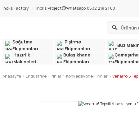
İnoks Factory
İnoks Project
Whatsapp:
0532 219 21 60
Soğutma
Pişirme
Buz Makin
Ekipmanları
Ekipmanları
Hazırlık
Bulaşıkhane
Çamaşırha
Makineleri
Ekipmanları
Ekipmanlar
Anasayfa
Endüstriyel Fırınlar
Konveksiyonel Fırınlar
Venarro 6 Teps