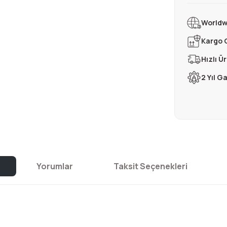
Worldw
Kargo 
Hızlı Ü
2 Yıl G
Yorumlar
Taksit Seçenekleri