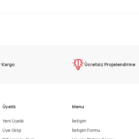
rda yetersiz gördüğünüz noktaları öneri formunu kullanarak tarafımıza ilet
Bu ürüne ilk yorumu siz yapın!
Yorum Yaz
r Kargo
Ücretsiz Projelendirme
Üyelik
Menu
Yeni Üyelik
İletişim
Gönder
Üye Girişi
İletişim Formu