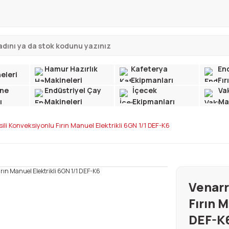
Hamur Hazırlık
Kafeterya
End
eleri
Makineleri
Ekipmanları
Fır
ne
Endüstriyel Çay
İçecek
Va
ı
Makineleri
Ekipmanları
Ma
ili Konveksiyonlu Fırın Manuel Elektrikli 6GN 1/1 DEF-K6
Venarr
Fırın M
DEF-K