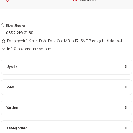
Ürün açıklamasında eksik bilgiler bulunuyor.
Ürün bilgilerinde hatalar bulunuyor.
Ürün fiyatı diğer sitelerden daha pahalı.
Bize Ulaşın:
Bu ürüne benzer farklı alternatifler olmalı.
0532 219 21 60
Bahçeşehir 1. Kısım, Doğa Parkı Cad M Blok 13-15MD Başakşehir/İstanbul
info@inoksendustriyel.com
Üyelik
Gönder
Menu
Yardım
Kategoriler