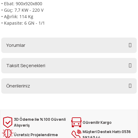
• Ebat: 900x920x800
• Güç: 7,7 KW - 220 V
• Ağırlık: 114 Kg
• Kapasite: 6 GN - 1/1
Yorumlar
Taksit Seçenekleri
Bu ürüne ilk yorumu siz yapın!
Önerileriniz
Yorum Yaz
Bu ürünün fiyat bilgisi, resim, ürün açıklamalarında ve diğer konularda
yetersiz gördüğünüz noktaları öneri formunu kullanarak tarafımıza
iletebilirsiniz.
Görüş ve önerileriniz için teşekkür ederiz.
3D Ödeme ile % 100 Güvenli
Güvenilir Kargo
Alışveriş
Müşteri Destek Hattı 0536
Ürün resmi kalitesiz, bozuk veya görüntülenemiyor.
Ücretsiz Projelendirme
592 63 44