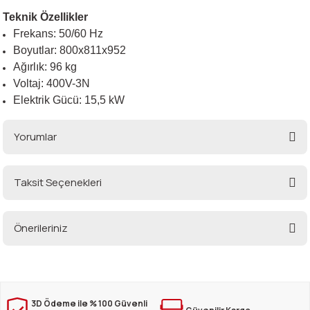
Teknik Özellikler
Frekans: 50/60 Hz
Boyutlar: 800x811x952
Ağırlık: 96 kg
Voltaj: 400V-3N
Elektrik Gücü: 15,5 kW
Yorumlar
Taksit Seçenekleri
Bu ürüne ilk yorumu siz yapın!
Önerileriniz
Yorum Yaz
Bu ürünün fiyat bilgisi, resim, ürün açıklamalarında ve diğer konularda
yetersiz gördüğünüz noktaları öneri formunu kullanarak tarafımıza
iletebilirsiniz.
Görüş ve önerileriniz için teşekkür ederiz.
3D Ödeme ile % 100 Güvenli