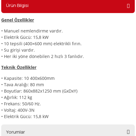
Ürün Bilgisi
Genel Özellikler
i
• Manuel nemlendirme vardır.
• Elektrik Gücü: 15,8 kW
• 10 tepsili (400×600 mm) elektrikli fırın.
• Su girişi vardır.
• Her iki yöne dönebilen 2 hızlı 3 fanlıdır.
Teknik Özellikler
• Kapasite: 10 400x600mm
• Tava Aralığı: 80 mm
• Boyutlar: 860x882x1250 mm (GxDxY)
• Ağırlık: 112 kg
• Frekans: 50/60 Hz.
• Voltaj: 400V-3N
• Elektrik Gücü: 15,8 kW
Yorumlar