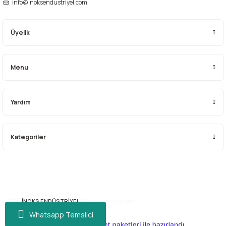
info@inoksendustriyel.com
Üyelik
Gönder
Menu
Yardım
Kategoriler
© 2026
İNOKS ENDÜSTRİYEL.
Tüm Hakları Saklıdır.
Whatsapp Temsilci
ideasoft
ile
e-