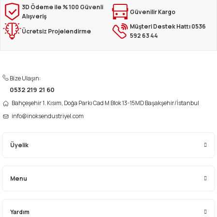
Görüş ve önerileriniz için teşekkür ederiz.
3D Ödeme ile % 100 Güvenli
Güvenilir Kargo
Alışveriş
Müşteri Destek Hattı 0536
Ürün resmi kalitesiz, bozuk veya görüntülenemiyor.
Ücretsiz Projelendirme
592 63 44
Ürün açıklamasında eksik bilgiler bulunuyor.
Ürün bilgilerinde hatalar bulunuyor.
Ürün fiyatı diğer sitelerden daha pahalı.
Bize Ulaşın:
Bu ürüne benzer farklı alternatifler olmalı.
0532 219 21 60
Bahçeşehir 1. Kısım, Doğa Parkı Cad M Blok 13-15MD Başakşehir/İstanbul
info@inoksendustriyel.com
Üyelik
Gönder
Menu
Yardım