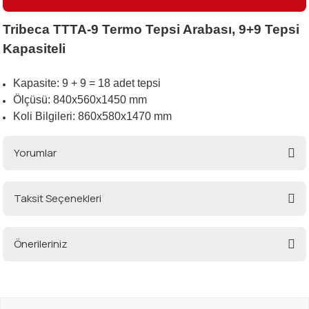
Tribeca TTTA-9 Termo Tepsi Arabası, 9+9 Tepsi
i
Kapasiteli
Kapasite: 9 + 9 = 18 adet tepsi
Ölçüsü: 840x560x1450 mm
Koli Bilgileri: 860x580x1470 mm
Yorumlar
Taksit Seçenekleri
Bu ürüne ilk yorumu siz yapın!
Önerileriniz
Yorum Yaz
Bu ürünün fiyat bilgisi, resim, ürün açıklamalarında ve diğer konularda
yetersiz gördüğünüz noktaları öneri formunu kullanarak tarafımıza
iletebilirsiniz.