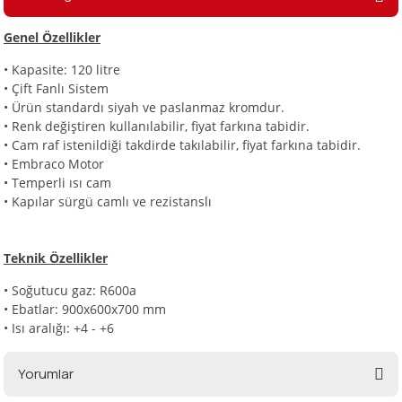
Genel Özellikler
i
• Kapasite: 120 litre
•
Çift Fanlı Sistem
•
Ürün standardı siyah ve paslanmaz kromdur.
•
Renk değiştiren kullanılabilir, fiyat farkına tabidir.
•
Cam raf istenildiği takdirde takılabilir, fiyat farkına tabidir.
•
Embraco Motor
•
Temperli ısı cam
•
Kapılar sürgü camlı ve rezistanslı
Teknik Özellikler
•
Soğutucu gaz: R600a
•
Ebatlar: 900x600x700 mm
•
Isı aralığı: +4 - +6
Yorumlar