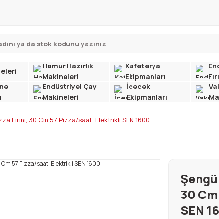
Hamur Hazırlık
Kafeterya
End
eleri
Makineleri
Ekipmanları
Fır
ne
Endüstriyel Çay
İçecek
Va
ı
Makineleri
Ekipmanları
Ma
a Fırını, 30 Cm 57 Pizza/saat, Elektrikli SEN 1600
Şengün
30 Cm 
SEN 1