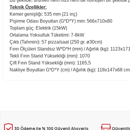
Bu şekilde, ürünleri hem hızlı hem de homojen bir şekilde pi
Teknik Özellikler:
Kemer genişliği: 535 mm (21 inç)
Pişirme Odası Boyutları (G*D*Y) mm: 566x710x80
Toplam güç: Elektrik (15kW)
Ortalama Yoksulluk Tüketimi: 7-8kW
Çıktı (Tahmini): 57 pizza/saat (250 gr. ø30cm)
Fırın Ölçüleri Standsız W*D*H (mm) / Ağırlık (kg): 1123x1
Tekli Fırın Stand Yüksekliği (mm): 1070
Çift Fırın Stand Yüksekliği (mm): 1165,5
Nakliye Boyutları G*D*Y (cm) / Ağırlık (kg): 118x147x68 cm
Bu ürünün fiyat bilgisi, resim, ürün açıklamalarında ve diğer konula
Görüş ve önerileriniz için teşekkür ederiz.
Ürün resmi kalitesiz, bozuk veya görüntülenemiyor.
Ürün açıklamasında eksik bilgiler bulunuyor.
Ürün bilgilerinde hatalar bulunuyor.
3D Ödeme ile % 100 Güvenli Alışveriş
Güvenili