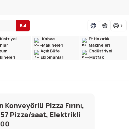
Bul
üstriyel
Kahve
Et Hazırlık
ınlar
Makineleri
Makineleri
kum
Açık Büfe
Endüstriyel
kineleri
Ekipmanları
Mutfak
 Konveyörlü Pizza Fırını,
57 Pizza/saat, Elektrikli
600