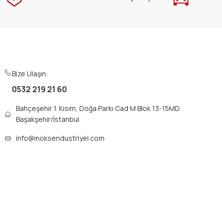
Ürün fiyatı diğer sitelerden daha pahalı.
Bu ürüne benzer farklı alternatifler olmalı.
Bize Ulaşın:
0532 219 21 60
Bahçeşehir 1. Kısım, Doğa Parkı Cad M Blok 13-15MD
Başakşehir/İstanbul
info@inoksendustriyel.com