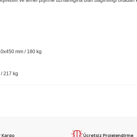
şirebilir ve temel pişirme uzmanlığına olan bağımlılığı ortadan ka
710x450 mm / 180 kg
 / 217 kg
rda yetersiz gördüğünüz noktaları öneri formunu kullanarak tarafımıza ilet
Bu ürüne ilk yorumu siz yapın!
Yorum Yaz
r Kargo
Ücretsiz Projelendirme