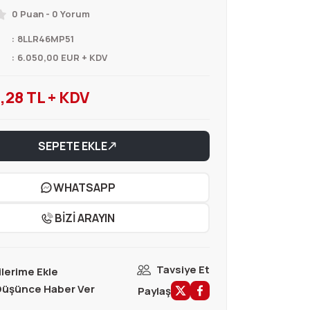
0 Puan - 0 Yorum
8LLR46MP51
6.050,00 EUR + KDV
,28 TL + KDV
SEPETE EKLE
WHATSAPP
BİZİ ARAYIN
Tavsiye Et
 Düşünce Haber Ver
Paylaş