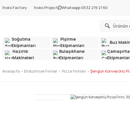
İnoks Factory
İnoks Project
Whatsapp:
0532 219 21 60
Soğutma
Pişirme
Buz Makin
Ekipmanları
Ekipmanları
Hazırlık
Bulaşıkhane
Çamaşırha
Makineleri
Ekipmanları
Ekipmanlar
Anasayfa
Endüstriyel Fırınlar
Pizza Fırınları
Şengün Konveyörlü Pizz