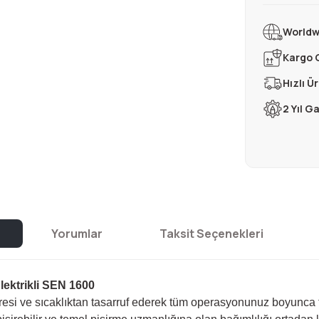
Worldw
Kargo 
Hızlı Ü
2 Yıl G
Yorumlar
Taksit Seçenekleri
lektrikli SEN 1600
resi ve sıcaklıktan tasarruf ederek tüm operasyonunuz boyunca tar