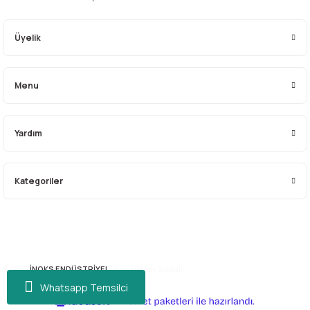
Üyelik
Gönder
Menu
Yardım
Kategoriler
© 2026
İNOKS ENDÜSTRİYEL.
Tüm Hakları Saklıdır.
Whatsapp Temsilci
ideasoft
ile
e-