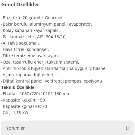
Genel Özellikler.
-Buz türü: 20 gramlık Gourmet,
i
-Bakır borulu, aluminyum panelli evaporatör,
-Kolay kapanan kayar kapaklı,
-Paslanmaz çelik; AISI 304 18/10,
-A: Hava soğutmalı,
-Hava filtreli kondanser,
-Filtre temizleme uyarı ayarı,
-Özel tasarruflu enerji tüketim sistemi,
-Anti-mikrobik hijyen standartlarına uygun iç hazne,
-Açma-kapama düğmeleri,
-Dijital kontrol paneli ve drenaj pompası opsiyonu
Teknik Özellikler
-Ebatlar: 1080x720x1010/1130 mm
-Kapasite kg/gün: 150
-Kapasite kg/hazne: 70
-Güç: 1,15 kW
Yorumlar