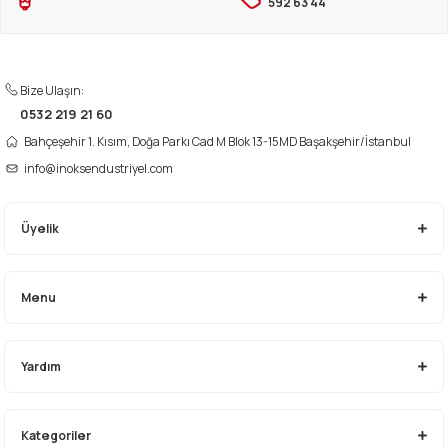
592 63 44
Bu ürüne benzer farklı alternatifler olmalı.
Bize Ulaşın:
0532 219 21 60
Bahçeşehir 1. Kısım, Doğa Parkı Cad M Blok 13-15MD Başakşehir/İstanbul
Gönder
info@inoksendustriyel.com
Üyelik
Menu
Yardım
Kategoriler