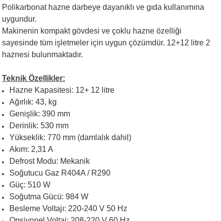
Polikarbonat hazne darbeye dayanıklı ve gıda kullanımına
uygundur.
Makinenin kompakt gövdesi ve çoklu hazne özelliği
sayesinde tüm işletmeler için uygun çözümdür. 12+12 litre 2
haznesi bulunmaktadır.
Teknik Özellikler:
Hazne Kapasitesi: 12+ 12 litre
Ağırlık: 43, kg
Genişlik: 390 mm
Derinlik: 530 mm
Yükseklik: 770 mm (damlalık dahil)
Akım: 2,31 A
Defrost Modu: Mekanik
Soğutucu Gaz R404A / R290
Güç: 510 W
Soğutma Gücü: 984 W
Besleme Voltajı: 220-240 V 50 Hz
Opsiyonel Voltaj: 208-220 V 60 Hz