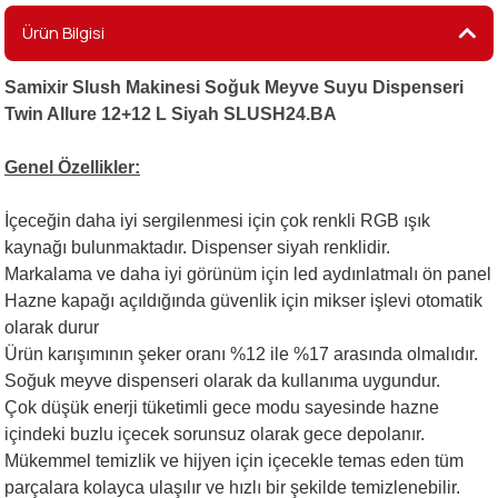
Ürün Bilgisi
i
Samixir Slush Makinesi Soğuk Meyve Suyu Dispenseri
Twin Allure 12+12 L Siyah SLUSH24.BA
Genel Özellikler:
İçeceğin daha iyi sergilenmesi için çok renkli RGB ışık
kaynağı bulunmaktadır. Dispenser siyah renklidir.
Markalama ve daha iyi görünüm için led aydınlatmalı ön panel
Hazne kapağı açıldığında güvenlik için mikser işlevi otomatik
olarak durur
Ürün karışımının şeker oranı %12 ile %17 arasında olmalıdır.
Soğuk meyve dispenseri olarak da kullanıma uygundur.
Çok düşük enerji tüketimli gece modu sayesinde hazne
içindeki buzlu içecek sorunsuz olarak gece depolanır.
Mükemmel temizlik ve hijyen için içecekle temas eden tüm
parçalara kolayca ulaşılır ve hızlı bir şekilde temizlenebilir.