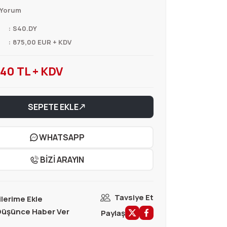
 Yorum
S40.DY
875,00 EUR + KDV
40 TL + KDV
SEPETE EKLE
WHATSAPP
BİZİ ARAYIN
Tavsiye Et
 Düşünce Haber Ver
Paylaş