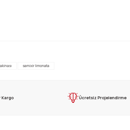
rda yetersiz gördüğünüz noktaları öneri formunu kullanarak tarafımıza ilet
Bu ürüne ilk yorumu siz yapın!
akinası
samixir limonata
Yorum Yaz
r Kargo
Ücretsiz Projelendirme