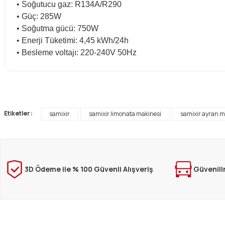
• Soğutucu gaz: R134A/R290
• Güç: 285W
• Soğutma gücü: 750W
• Enerji Tüketimi: 4,45 kWh/24h
• Besleme voltajı: 220-240V 50Hz
Bu ürünün fiyat bilgisi, resim, ürün açıklamalarında ve diğer konula
Görüş ve önerileriniz için teşekkür ederiz.
Etiketler :
samixir
samixir limonata makinesi
samixir ayran m
Ürün resmi kalitesiz, bozuk veya görüntülenemiyor.
Ürün açıklamasında eksik bilgiler bulunuyor.
Ürün bilgilerinde hatalar bulunuyor.
Ürün fiyatı diğer sitelerden daha pahalı.
3D Ödeme ile % 100 Güvenli Alışveriş
Güvenili
Bu ürüne benzer farklı alternatifler olmalı.