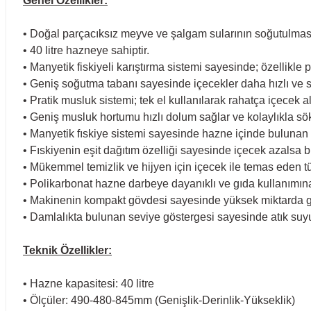
Genel Özellikler:
• Doğal parçacıksız meyve ve şalgam sularının soğutulması
• 40 litre hazneye sahiptir.
• Manyetik fiskiyeli karıştırma sistemi sayesinde; özellikl
• Geniş soğutma tabanı sayesinde içecekler daha hızlı ve s
• Pratik musluk sistemi; tek el kullanılarak rahatça içecek a
• Geniş musluk hortumu hızlı dolum sağlar ve kolaylıkla sök
• Manyetik fıskiye sistemi sayesinde hazne içinde bulunan
• Fıskiyenin eşit dağıtım özelliği sayesinde içecek azalsa b
• Mükemmel temizlik ve hijyen için içecek ile temas eden tüm
• Polikarbonat hazne darbeye dayanıklı ve gıda kullanımın
• Makinenin kompakt gövdesi sayesinde yüksek miktarda günl
• Damlalıkta bulunan seviye göstergesi sayesinde atık suyun
Teknik Özellikler:
• Hazne kapasitesi: 40 litre
• Ölçüler: 490-480-845mm (Genişlik-Derinlik-Yükseklik)