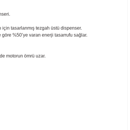
seri.
ı için tasarlanmış tezgah üstü dispenser.
 göre %50’ye varan enerji tasarrufu sağlar.
ede motorun ömrü uzar.