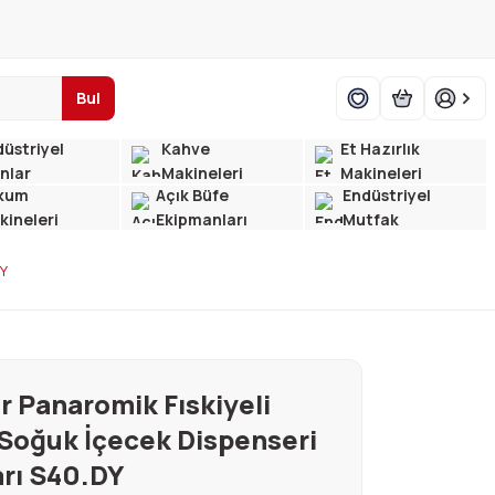
Bul
üstriyel
Kahve
Et Hazırlık
ınlar
Makineleri
Makineleri
kum
Açık Büfe
Endüstriyel
kineleri
Ekipmanları
Mutfak
DY
r Panaromik Fıskiyeli
l Soğuk İçecek Dispenseri
arı S40.DY