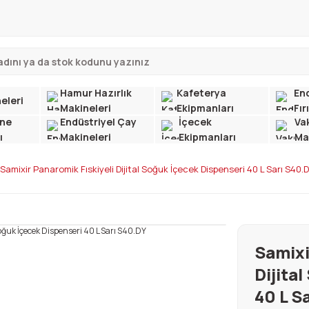
Hamur Hazırlık
Kafeterya
End
eleri
Makineleri
Ekipmanları
Fır
ne
Endüstriyel Çay
İçecek
Va
ı
Makineleri
Ekipmanları
Ma
Samixir Panaromik Fıskiyeli Dijital Soğuk İçecek Dispenseri 40 L Sarı S40.
Samixi
Dijita
40 L S