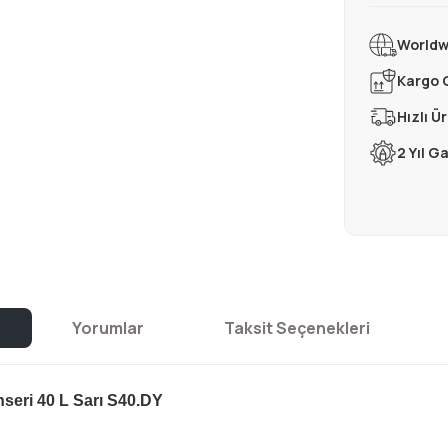
Worldw
Kargo 
Hızlı Ü
2 Yıl G
Yorumlar
Taksit Seçenekleri
nseri 40 L Sarı S40.DY