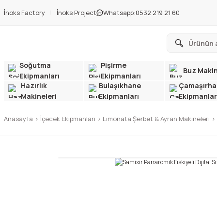
İnoks Factory
İnoks Project
Whatsapp:
0532 219 21 60
Soğutma
Pişirme
Buz Makin
Ekipmanları
Ekipmanları
Hazırlık
Bulaşıkhane
Çamaşırha
Makineleri
Ekipmanları
Ekipmanlar
Anasayfa
İçecek Ekipmanları
Limonata Şerbet & Ayran Makineleri