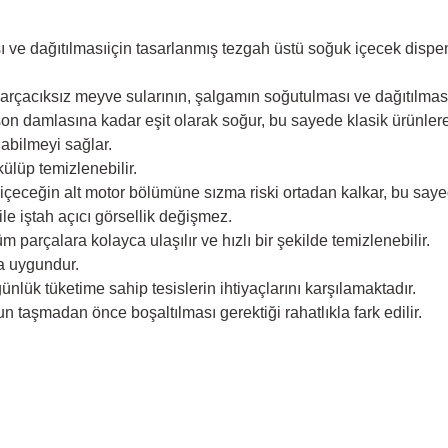
 ve dağıtılmasıiçin tasarlanmış tezgah üstü soğuk içecek dispen
e parçacıksız meyve sularının, şalgamın soğutulması ve dağıtılmas
on damlasına kadar eşit olarak soğur, bu sayede klasik ürünlere
labilmeyi sağlar.
ülüp temizlenebilir.
 içeceğin alt motor bölümüne sızma riski ortadan kalkar, bu say
ile iştah açıcı görsellik değişmez.
 parçalara kolayca ulaşılır ve hızlı bir şekilde temizlenebilir.
a uygundur.
ük tüketime sahip tesislerin ihtiyaçlarını karşılamaktadır.
 taşmadan önce boşaltılması gerektiği rahatlıkla fark edilir.