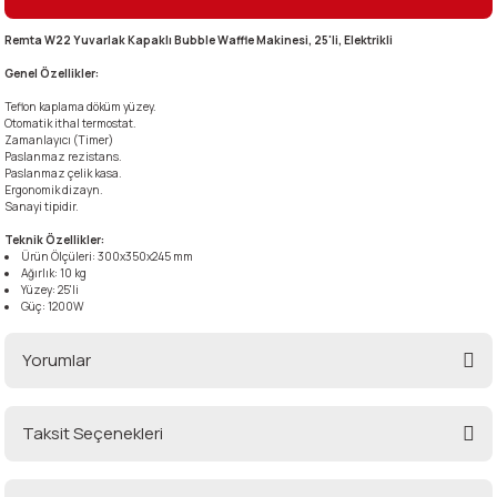
Remta W22 Yuvarlak Kapaklı Bubble Waffle Makinesi, 25'li, Elektrikli
i
Genel Özellikler:
Teflon kaplama döküm yüzey.
Otomatik ithal termostat.
Zamanlayıcı (Timer)
Paslanmaz rezistans.
Paslanmaz çelik kasa.
Ergonomik dizayn.
Sanayi tipidir.
Teknik Özellikler:
Ürün Ölçüleri: 300x350x245 mm
Ağırlık: 10 kg
Yüzey: 25'li
Güç: 1200W
Yorumlar
Taksit Seçenekleri
Bu ürüne ilk yorumu siz yapın!