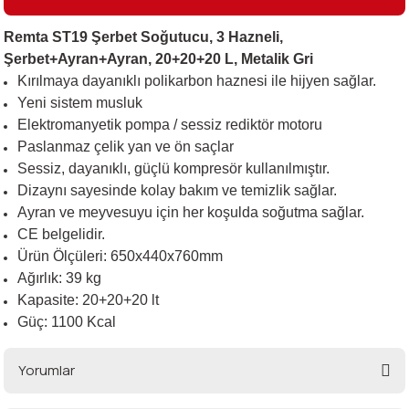
Remta ST19 Şerbet Soğutucu, 3 Hazneli,
Şerbet+Ayran+Ayran, 20+20+20 L, Metalik Gri
i
Kırılmaya dayanıklı polikarbon haznesi ile hijyen sağlar.
Yeni sistem musluk
Elektromanyetik pompa / sessiz rediktör motoru
Paslanmaz çelik yan ve ön saçlar
Sessiz, dayanıklı, güçlü kompresör kullanılmıştır.
Dizaynı sayesinde kolay bakım ve temizlik sağlar.
Ayran ve meyvesuyu için her koşulda soğutma sağlar.
CE belgelidir.
Ürün Ölçüleri: 650x440x760mm
Ağırlık: 39 kg
Kapasite: 20+20+20 lt
Güç: 1100 Kcal
Yorumlar