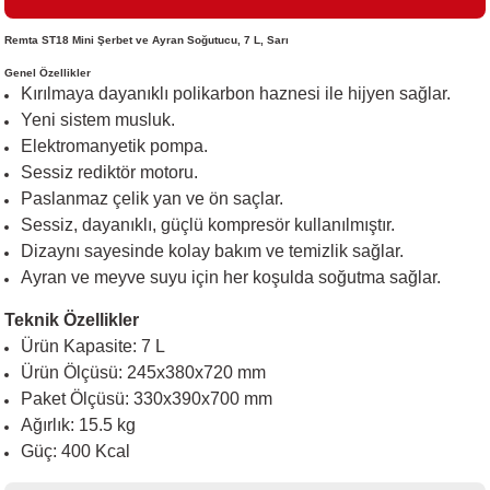
Remta ST18 Mini Şerbet ve Ayran Soğutucu, 7 L, Sarı
i
Genel Özellikler
Kırılmaya dayanıklı polikarbon haznesi ile hijyen sağlar.
Yeni sistem musluk.
Elektromanyetik pompa.
Sessiz rediktör motoru.
Paslanmaz çelik yan ve ön saçlar.
Sessiz, dayanıklı, güçlü kompresör kullanılmıştır.
Dizaynı sayesinde kolay bakım ve temizlik sağlar.
Ayran ve meyve suyu için her koşulda soğutma sağlar.
Teknik Özellikler
Ürün Kapasite: 7 L
Ürün Ölçüsü: 245x380x720 mm
Paket Ölçüsü: 330x390x700 mm
Ağırlık: 15.5 kg
Güç: 400 Kcal