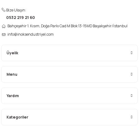
Bize Ulaşın:
0532 219 21 60
Bahçeşehir 1. Kısım, Doğa Parkı Cad M Blok 13-15MD Başakşehir/İstanbul
Gönder
info@inoksendustriyel.com
Üyelik
Menu
Yardım
Kategoriler