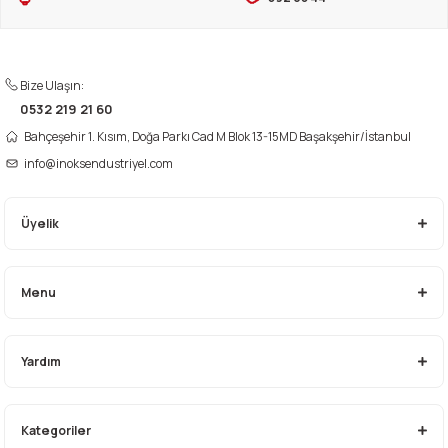
Bize Ulaşın:
0532 219 21 60
Gönder
Bahçeşehir 1. Kısım, Doğa Parkı Cad M Blok 13-15MD Başakşehir/İstanbul
info@inoksendustriyel.com
Üyelik
Menu
Yardım
Kategoriler