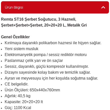
Ürün Bilgisi
i
Remta ST16 Şerbet Soğutucu, 3 Hazneli,
Şerbet+Şerbet+Şerbet, 20+20+20 L, Metalik Gri
Genel Özellikler
Kırılmaya dayanıklı polikarbon haznesi ile hijyen sağlar.
Yeni sistem musluk
Elektromanyetik pompa / sessiz rediktör motoru
Paslanmaz çelik yan ve ön saçlar
Sessiz, dayanıklı, güçlü kompresör kullanılmıştır.
Dizaynı sayesinde kolay bakım ve temizlik sağlar.
Ayran ve meyvesuyu için her koşulda soğutma sağlar.
CE belgelidir.
Ürün Ölçüleri: 650x440x760mm
Ağırlık: 40,5 kg
Kapasite: 20+20+20 lt
Güç: 1100 Kcal