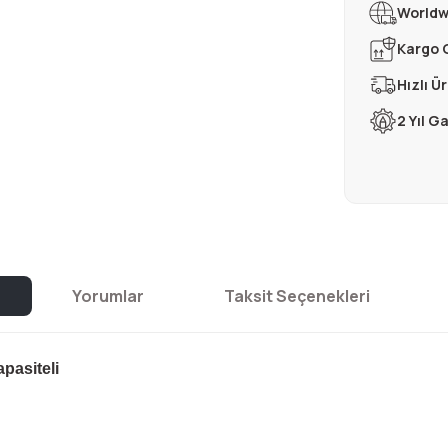
Worldw
Kargo 
Hızlı Ü
2 Yıl G
Yorumlar
Taksit Seçenekleri
pasiteli