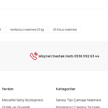
ebilirsiniz.
t
remta buz makinesi 25 kg
25 lt buz makinesi
Müşteri Destek Hattı 0536 592 63 44
Yardım
Kategoriler
Mesafeli Satış Sözleşmesi
Sanayi Tipi Çamaşır Makinesi
Gizlilik ve Güvenlik
Paslanmaz Çalışma Tezgahı