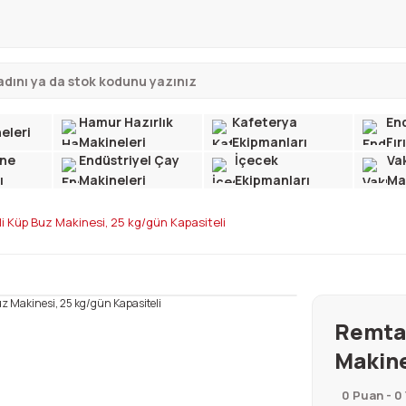
Hamur Hazırlık
Kafeterya
End
eleri
Makineleri
Ekipmanları
Fır
ne
Endüstriyel Çay
İçecek
Va
ı
Makineleri
Ekipmanları
Ma
 Küp Buz Makinesi, 25 kg/gün Kapasiteli
Remta 
Makine
0 Puan - 0