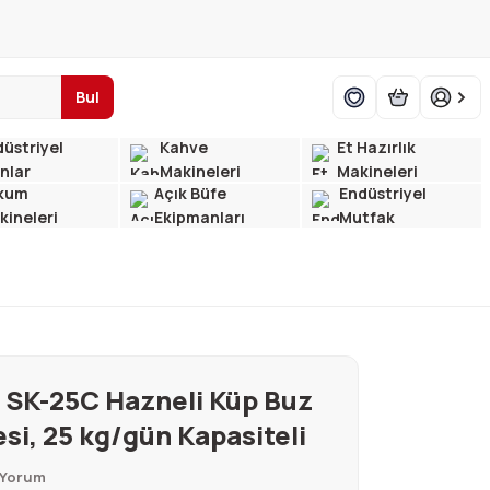
Bul
üstriyel
Kahve
Et Hazırlık
ınlar
Makineleri
Makineleri
kum
Açık Büfe
Endüstriyel
kineleri
Ekipmanları
Mutfak
SK-25C Hazneli Küp Buz
si, 25 kg/gün Kapasiteli
 Yorum