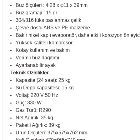
Buz ölçüleri : Φ28 x φ11 x 39mm
Buz gramajı : 15 gr
304/316 lüks paslanmaz çelik
Çevre dostu ABS ve PE malzeme
Bakır nikel kaplı evaporatör, daha etkili korozyon önleyic
Yüksek kaliteli kompresör
Kolay kullanım ve bakım
Verimli buz dağıtımı
Ayarlanabilir ayak
Teknik Özellikler
Kapasite (24 saat): 25 kg
Su Depo kapasitesi: 15 kg
Voltaj: 220 V 50 Hz
Güç: 330 W
Gaz Türü: R290
Net Ağırlık: 35 kg
Paketli Ağırlık: 39 kg
Ürün Ölçüleri: 375x575x762 mm