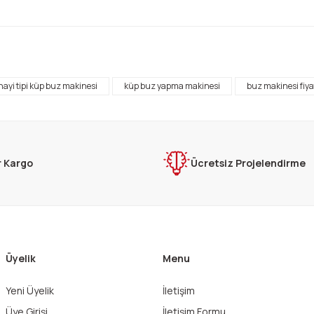
rda yetersiz gördüğünüz noktaları öneri formunu kullanarak tarafımıza ilet
Bu ürüne ilk yorumu siz yapın!
nayi tipi küp buz makinesi
küp buz yapma makinesi
buz makinesi fiya
Yorum Yaz
r Kargo
Ücretsiz Projelendirme
Üyelik
Menu
Gönder
Yeni Üyelik
İletişim
Üye Girişi
İletişim Formu