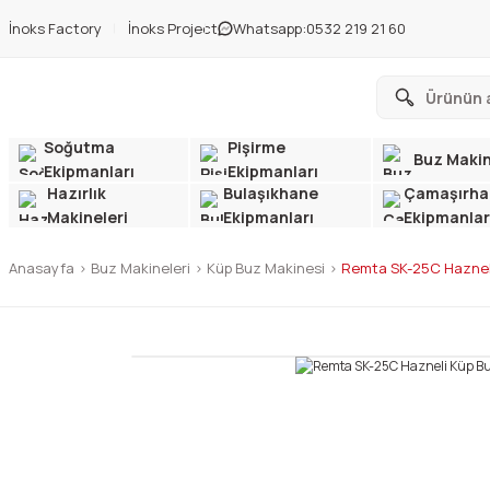
İnoks Factory
İnoks Project
Whatsapp:
0532 219 21 60
Soğutma
Pişirme
Buz Makin
Ekipmanları
Ekipmanları
Hazırlık
Bulaşıkhane
Çamaşırha
Makineleri
Ekipmanları
Ekipmanlar
Anasayfa
Buz Makineleri
Küp Buz Makinesi
Remta SK-25C Hazneli