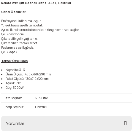
Remta R92 Çift Hazneli Fritöz, 3+3 L, Elektrikli
Genel Özellikler:
i
Profesyonel kullanıma uygun.
Yüksek hassasiyetli termostat.
Ayrıca ikinci termostata sahiptir. Yangın emniyeti sağlar.
Çelik gastronom.
Çıkarabilir çelik yağ tankı.
Çıkarabilir tutacaklı sepet.
Paslanmaz çelik gövde.
Çelik kapak.
Teknik Özellikler:
Kapasite: 3+3 L
Ürün Ölçüsü: 480x360x290 mm
Paket Ölçüsü: 130x210x120 mm
Ağırlık: 7 kg
Güç: 5000W
Litre Seçiniz
:
3+3 Litre
Enerji Seçiniz
:
Elektrikli
Yorumlar