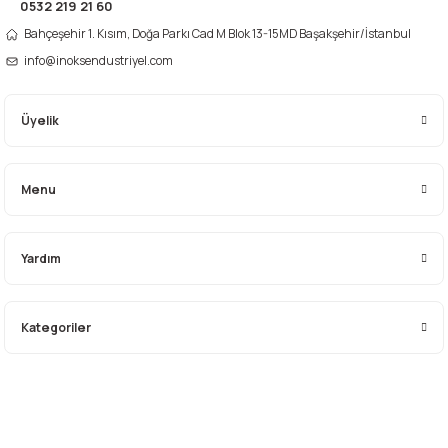
0532 219 21 60
Bahçeşehir 1. Kısım, Doğa Parkı Cad M Blok 13-15MD Başakşehir/İstanbul
Gönder
info@inoksendustriyel.com
Üyelik
Menu
Yardım
Kategoriler