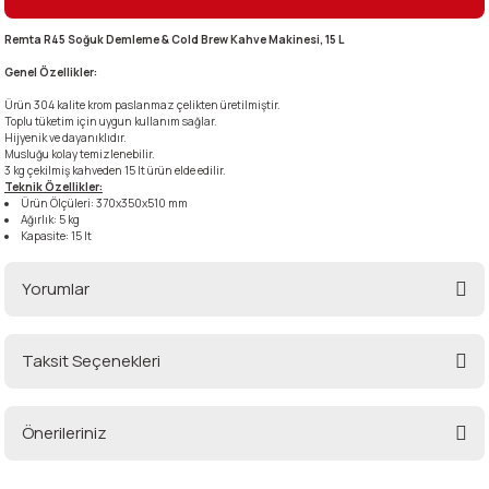
Remta R45 Soğuk Demleme & Cold Brew Kahve Makinesi, 15 L
i
Genel Özellikler:
Ürün 304 kalite krom paslanmaz çelikten üretilmiştir.
Toplu tüketim için uygun kullanım sağlar.
Hijyenik ve dayanıklıdır.
Musluğu kolay temizlenebilir.
3 kg çekilmiş kahveden 15 lt ürün elde edilir.
Teknik Özellikler:
Ürün Ölçüleri: 370x350x510 mm
Ağırlık: 5 kg
Kapasite: 15 lt
Yorumlar
Taksit Seçenekleri
Bu ürüne ilk yorumu siz yapın!
Önerileriniz
Yorum Yaz
Bu ürünün fiyat bilgisi, resim, ürün açıklamalarında ve diğer konularda