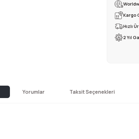
Worldw
Kargo 
Hızlı Ü
2 Yıl G
Yorumlar
Taksit Seçenekleri