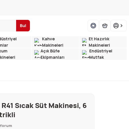
Bul
üstriyel
Kahve
Et Hazırlık
ınlar
Makineleri
Makineleri
kum
Açık Büfe
Endüstriyel
kineleri
Ekipmanları
Mutfak
R41 Sıcak Süt Makinesi, 6
trikli
 Yorum