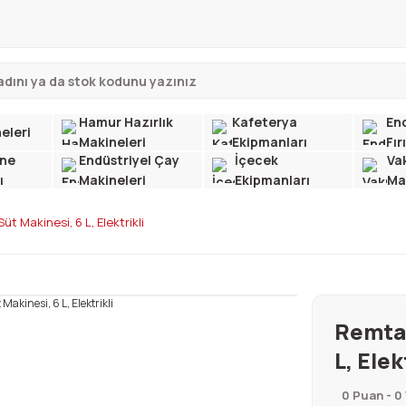
Hamur Hazırlık
Kafeterya
End
eleri
Makineleri
Ekipmanları
Fır
ne
Endüstriyel Çay
İçecek
Va
ı
Makineleri
Ekipmanları
Ma
t Makinesi, 6 L, Elektrikli
Remta 
L, Elek
0 Puan - 0