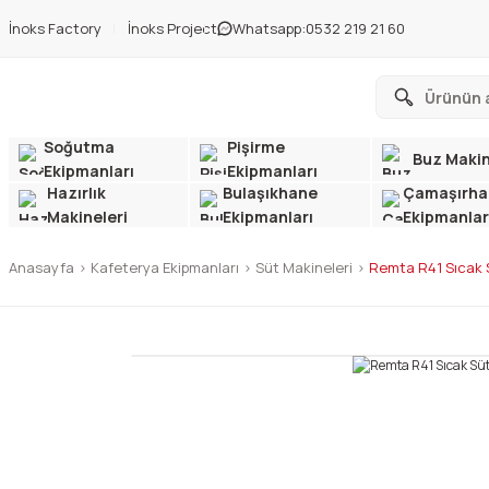
İnoks Factory
İnoks Project
Whatsapp:
0532 219 21 60
Soğutma
Pişirme
Buz Makin
Ekipmanları
Ekipmanları
Hazırlık
Bulaşıkhane
Çamaşırha
Makineleri
Ekipmanları
Ekipmanlar
Anasayfa
Kafeterya Ekipmanları
Süt Makineleri
Remta R41 Sıcak Sü