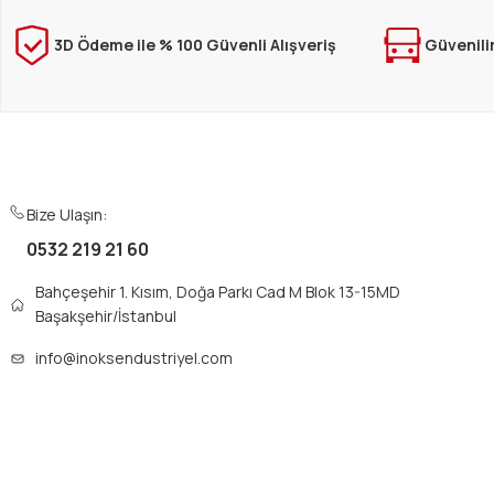
Ürün bilgilerinde hatalar bulunuyor.
Ürün fiyatı diğer sitelerden daha pahalı.
3D Ödeme ile % 100 Güvenli Alışveriş
Güvenili
Bu ürüne benzer farklı alternatifler olmalı.
Bize Ulaşın:
0532 219 21 60
Bahçeşehir 1. Kısım, Doğa Parkı Cad M Blok 13-15MD
Başakşehir/İstanbul
info@inoksendustriyel.com