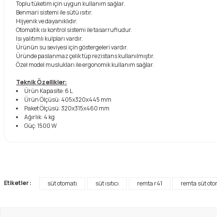
Toplu tüketim için uygun kullanım sağlar.
Benmari sistemi ile sütü ısıtır.
Hijyenik ve dayanıklıdır.
Otomatik ısı kontrol sistemi ile tasarrufludur.
Isı yalıtımlı kulpları vardır.
Ürünün su seviyesi için göstergeleri vardır.
Üründe paslanmaz çelik tüp rezistans kullanılmıştır.
Özel model muslukları ile ergonomik kullanım sağlar.
Teknik Özellikler:
Ürün Kapasite: 6 L
Ürün Ölçüsü: 405x320x445 mm
Paket Ölçüsü: 320x315x460 mm
Ağırlık: 4 kg
Güç: 1500 W
Bu ürünün fiyat bilgisi, resim, ürün açıklamalarında ve diğer konula
Görüş ve önerileriniz için teşekkür ederiz.
Etiketler :
süt otomatı
süt ısıtıcı
remta r41
remta süt oto
Ürün resmi kalitesiz, bozuk veya görüntülenemiyor.
Ürün açıklamasında eksik bilgiler bulunuyor.