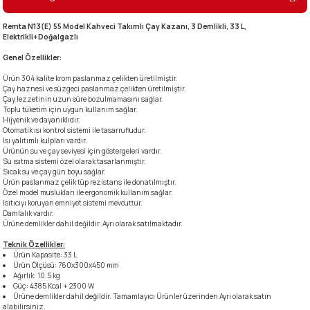
Remta N13(E) 55 Model Kahveci Takımlı Çay Kazanı, 3 Demlikli, 33 L,
Elektrikli+Doğalgazlı
i
Genel Özellikler:
Ürün 304 kalite krom paslanmaz çelikten üretilmiştir.
Çay haznesi ve süzgeci paslanmaz çelikten üretilmiştir.
Çay lezzetinin uzun süre bozulmamasını sağlar.
Toplu tüketim için uygun kullanım sağlar.
Hijyenik ve dayanıklıdır.
Otomatik ısı kontrol sistemi ile tasarrufludur.
Isı yalıtımlı kulpları vardır.
Ürünün su ve çay seviyesi için göstergeleri vardır.
Su ısıtma sistemi özel olarak tasarlanmıştır.
Sıcak su ve çay gün boyu sağlar.
Ürün paslanmaz çelik tüp rezistans ile donatılmıştır.
Özel model muslukları ile ergonomik kullanım sağlar.
Isıtıcıyı koruyan emniyet sistemi mevcuttur.
Damlalık vardır.
Ürüne demlikler dahil değildir. Ayrı olarak satılmaktadır.
Teknik Özellikler:
Ürün Kapasite: 33 L
Ürün Ölçüsü: 760x300x450 mm
Ağırlık: 10.5 kg
Güç: 4385 Kcal + 2300 W
Ürüne demlikler dahil değildir. Tamamlayıcı Ürünler üzerinden Ayrı olarak satın
alabilirsiniz.