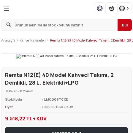
Geri Dön
Geri Dön
Geri Dön
Geri Dön
Geri Dön
Geri Dön
Geri Dön
Geri Dön
Geri Dön
Geri Dön
Geri Dön
Geri Dön
Geri Dön
Geri Dön
Geri Dön
Geri Dön
pmanları
manları
eri
ık Makineleri
kipmanları
ırınlar
eleri
Makineleri
ineleri
 Ekipmanları
 Ekipmanları
Çay Makineleri
manları
eleri
ipmanları
 Mutfak
Bul
ı
si
ineleri
rınlar
leri
leri
e Makineleri
Makineleri
 ve Sıkma Makinesi
ı
aş Makineleri
kineleri
 Reşolar
Anasayfa
Kahve Makineleri
Remta N12(E) 40 Model Kahveci Takımı, 2 Demlikli, 28 L
ondurucu
nesi
 Yuvarlama Makineleri
leme Makineleri
ar
k Kahve Makineleri
lama ve Humus Makineleri
akineleri
li Çamaşır Yıkama Makineleri
 & Ayran Makineleri
akineleri
ek Taşıma Kapları
dolabı
i
 Tartma Makineleri
ineleri
i
Makineleri
 Ekipmanları
Makinesi
ri
tler
şma Tezgahı
Remta N12(E) 40 Model Kahveci Takımı, 2
Demlikli, 28 L, Elektrikli+LPG
in Dondurucu
i
Makineleri
t Makinesi
ları
kineleri
kineleri
ları
şık Makineleri
ar
pları
0 Puan - 0 Yorum
uzdolapları
 Makineleri
ri
caklar
 Fırınları
i
şık Makinesi
s Ekipmanları
Stok Kodu
LMQDG8TCXE
Fiyat
200,00 USD + KDV
rı
ra
e Mikserler
akineleri
akineleri
aşır Kurutma Makinesi
ları
9.518,22 TL + KDV
k
ğurma Makineleri
akineleri
Makineleri
Makineleri
eleri
ve Mangal