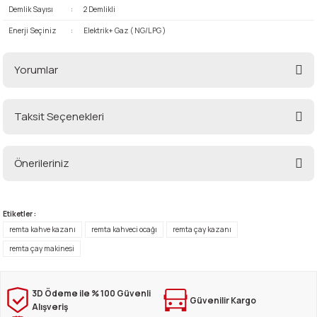
Demlik Sayısı
:
2 Demlikli
Enerji Seçiniz
:
Elektrik+ Gaz ( NG/LPG )
Yorumlar
Taksit Seçenekleri
Bu ürüne ilk yorumu siz yapın!
Önerileriniz
Yorum Yaz
Bu ürünün fiyat bilgisi, resim, ürün açıklamalarında ve diğer konularda
yetersiz gördüğünüz noktaları öneri formunu kullanarak tarafımıza
Etiketler :
iletebilirsiniz.
remta kahve kazanı
remta kahveci ocağı
remta çay kazanı
Görüş ve önerileriniz için teşekkür ederiz.
remta çay makinesi
Ürün resmi kalitesiz, bozuk veya görüntülenemiyor.
Ürün açıklamasında eksik bilgiler bulunuyor.
3D Ödeme ile % 100 Güvenli
Güvenilir Kargo
Alışveriş
Ürün bilgilerinde hatalar bulunuyor.