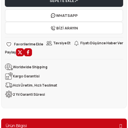
SEPETE EKLE
rı
eleri
si
r Termos
 Kurutma Makineleri
ı Evyeler
WHATSAPP
ar
Makineleri
akinesi
ı
vlumbaz
BİZİ ARAYIN
r - Backbar
ma
ara
rınları
so Kahve Makineleri
Makineleri
Tavsiye Et
Fiyatı Düşünce Haber Ver
rme Üniteleri
k
nlar
ı
Paylaş
Dolapları
e Sahlep Makineleri
baları
ah Ölçü Seçimli
Worldwide Shipping
Kargo Garantisi
eleri
z
ipmanları
ınları
e Şekillendirme Makineleri
Hızlı Üretim, Hızlı Teslimat
k Hamburger
arı
2 Yıl Garanti Süresi
eşhir Dolapları
lar
apları
Ürün Bilgisi