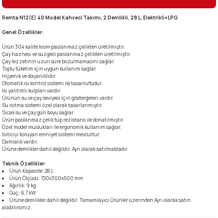
Remta N12(E) 40 Model Kahveci Takımı, 2 Demlikli, 28 L, Elektrikli+LPG
i
Genel Özellikler:
Ürün 304 kalite krom paslanmaz çelikten üretilmiştir.
Çay haznesi ve süzgeci paslanmaz çelikten üretilmiştir.
Çay lezzetinin uzun süre bozulmamasını sağlar.
Toplu tüketim için uygun kullanım sağlar.
Hijyenik ve dayanıklıdır.
Otomatik ısı kontrol sistemi ile tasarrufludur.
Isı yalıtımlı kulpları vardır.
Ürünün su ve çay seviyesi için göstergeleri vardır.
Su ısıtma sistemi özel olarak tasarlanmıştır.
Sıcak su ve çay gün boyu sağlar.
Ürün paslanmaz çelik tüp rezistans ile donatılmıştır.
Özel model muslukları ile ergonomik kullanım sağlar.
Isıtıcıyı koruyan emniyet sistemi mevcuttur.
Damlalık vardır.
Ürüne demlikler dahil değildir. Ayrı olarak satılmaktadır.
Teknik Özellikler:
Ürün Kapasite: 28 L
Ürün Ölçüsü: 720x300x500 mm
Ağırlık: 9 kg
Güç: 6,7 kW
Ürüne demlikler dahil değildir. Tamamlayıcı Ürünler üzerinden Ayrı olarak satın
alabilirsiniz.