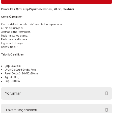
Remta KR2 Çiftli Krep Pişirime Makinesi, 40 cm, Elektrikli
i
Genel Özellikler:
Krep modellerinin kalın dökümleri teflon kaplamadır.
40 cm pişirici çapı.
Otomatik ithal termostat.
Paslanmaz rezistans.
Paslanmaz çelik kasa.
Ergonomik dizayn.
Sanayi tipidir.
Teknik Özellikler:
Çap: 2x40 cm
Ürün Ölçüsü: 82x48x17 cm
Paket Ölçüsü: 90x50x20 cm
Ağırlık: 21 kg
Güç: 5000W
Yorumlar
Taksit Seçenekleri