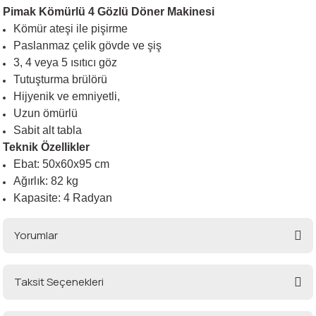
Pimak Kömürlü 4 Gözlü Döner Makinesi
Kömür ateşi ile pişirme
Paslanmaz çelik gövde ve şiş
i
3, 4 veya 5 ısıtıcı göz
Tutuşturma brülörü
Hijyenik ve emniyetli,
Uzun ömürlü
Sabit alt tabla
Teknik Özellikler
Ebat: 50x60x95 cm
Ağırlık: 82 kg
Kapasite: 4 Radyan
Yorumlar
Taksit Seçenekleri
Bu ürüne ilk yorumu siz yapın!