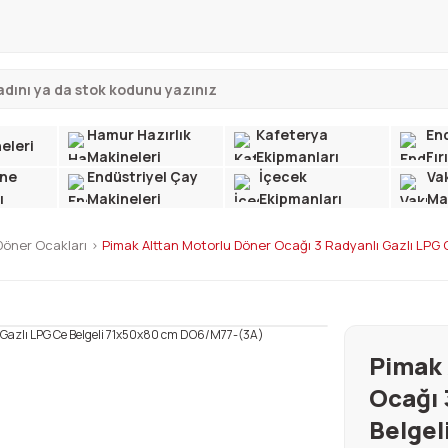
Hamur Hazırlık
Kafeterya
End
eleri
Makineleri
Ekipmanları
Fır
ne
Endüstriyel Çay
İçecek
Va
ı
Makineleri
Ekipmanları
Ma
 Döner Ocakları
Pimak Alttan Motorlu Döner Ocağı 3 Radyanlı Gazlı LPG
Pimak 
Ocağı 
Belgel