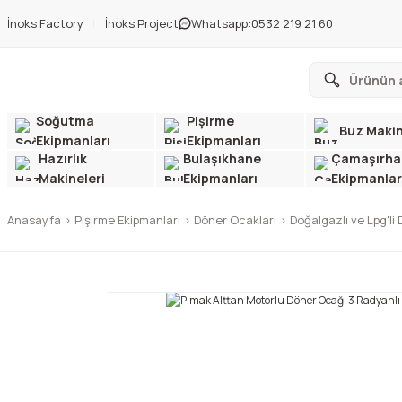
İnoks Factory
İnoks Project
Whatsapp:
0532 219 21 60
Soğutma
Pişirme
Buz Makin
Ekipmanları
Ekipmanları
Hazırlık
Bulaşıkhane
Çamaşırha
Makineleri
Ekipmanları
Ekipmanlar
Anasayfa
Pişirme Ekipmanları
Döner Ocakları
Doğalgazlı ve Lpg'li