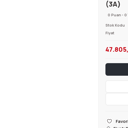
(3A)
0 Puan - 0
Stok Kodu
Fiyat
47.805,