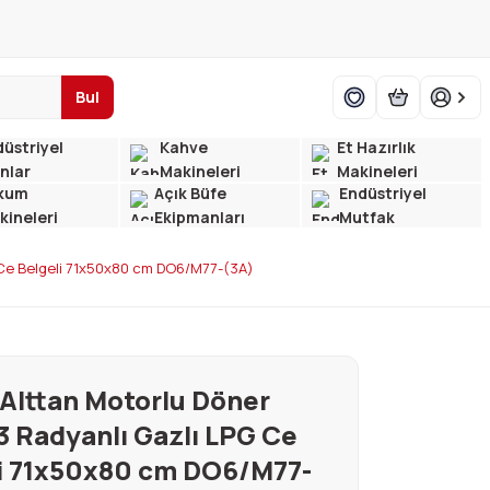
Bul
üstriyel
Kahve
Et Hazırlık
ınlar
Makineleri
Makineleri
kum
Açık Büfe
Endüstriyel
kineleri
Ekipmanları
Mutfak
 Ce Belgeli 71x50x80 cm DO6/M77-(3A)
Alttan Motorlu Döner
3 Radyanlı Gazlı LPG Ce
i 71x50x80 cm DO6/M77-