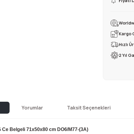
Fiyatı
Worldw
Kargo 
Hızlı Ü
2 Yıl G
Yorumlar
Taksit Seçenekleri
G Ce Belgeli 71x50x80 cm DO6/M77-(3A)