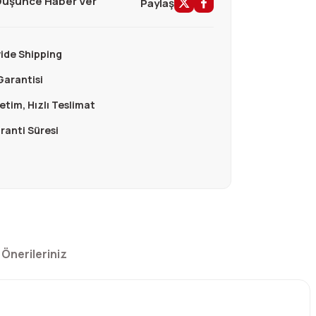
 Düşünce Haber Ver
Paylaş
ide Shipping
Garantisi
retim, Hızlı Teslimat
aranti Süresi
Önerileriniz