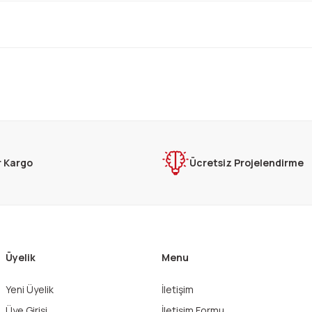
rda yetersiz gördüğünüz noktaları öneri formunu kullanarak tarafımıza ilet
Bu ürüne ilk yorumu siz yapın!
Yorum Yaz
r Kargo
Ücretsiz Projelendirme
Üyelik
Menu
Yeni Üyelik
İletişim
Gönder
Üye Girişi
İletişim Formu