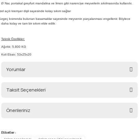
Ø
Nar, portakal greyfurt mandalina ve limon gibi narenciye meyvelerin sıkılmasında kullanılır.
el açılı kremyer dişli sayesinde kolay sıkım sağlar
üzgeç kısmında bulunan basamaklar sayesinde meyvenin parçalanması engellenir. Böylece
i
daha kolay ve tam bir sıkım elde edilir.
Teknik Özellikler:
Ağırlık: 5,800 KG
Koli Ebatı: 53x25x20
Yorumlar
Taksit Seçenekleri
Bu ürüne ilk yorumu siz yapın!
Önerileriniz
Yorum Yaz
Bu ürünün fiyat bilgisi, resim, ürün açıklamalarında ve diğer konularda
yetersiz gördüğünüz noktaları öneri formunu kullanarak tarafımıza
Etiketler :
iletebilirsiniz.