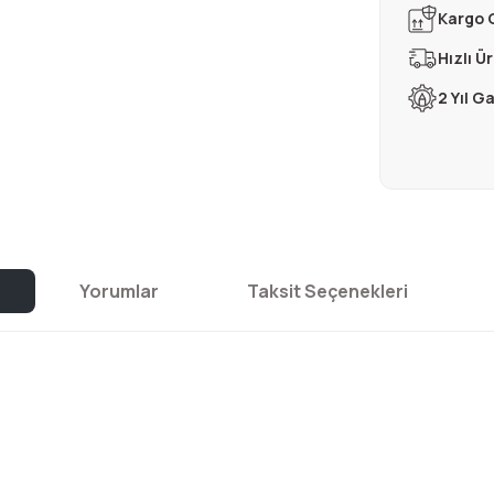
Kargo 
Hızlı Ü
2 Yıl G
Yorumlar
Taksit Seçenekleri