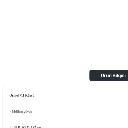
Ürün Bilgisi
Ormel 711 Kürsü
» Mdflam gövde
E: 68 B: 63 Y: 122 cm