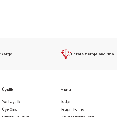
rda yetersiz gördüğünüz noktaları öneri formunu kullanarak tarafımıza ilet
Bu ürüne ilk yorumu siz yapın!
Yorum Yaz
r Kargo
Ücretsiz Projelendirme
Üyelik
Menu
Yeni Üyelik
İletişim
Gönder
Üye Girişi
İletişim Formu