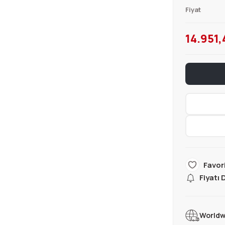
Fiyat
14.951,
Fiyatı
Worldw