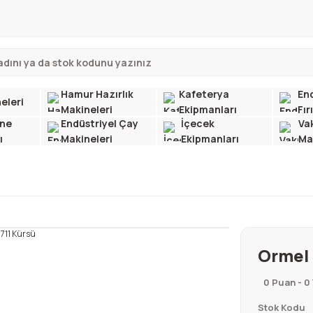
Hamur Hazırlık
Kafeterya
End
eleri
Makineleri
Ekipmanları
Fır
ne
Endüstriyel Çay
İçecek
Va
ı
Makineleri
Ekipmanları
Ma
Ormel 
0 Puan - 0
Stok Kodu