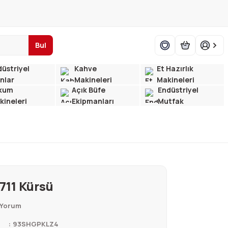
Bul
üstriyel
Kahve
Et Hazırlık
ınlar
Makineleri
Makineleri
kum
Açık Büfe
Endüstriyel
kineleri
Ekipmanları
Mutfak
711 Kürsü
 Yorum
93SHGPKLZ4