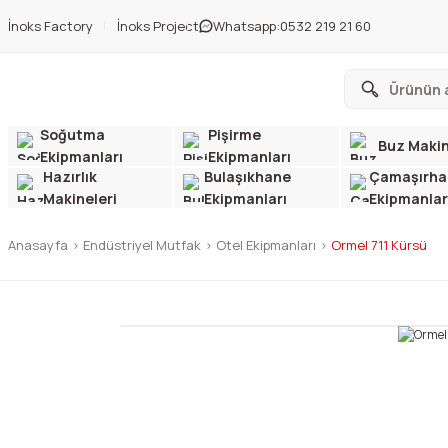
İnoks Factory
İnoks Project
Whatsapp:
0532 219 21 60
Soğutma
Pişirme
Buz Makin
Ekipmanları
Ekipmanları
Hazırlık
Bulaşıkhane
Çamaşırha
Makineleri
Ekipmanları
Ekipmanlar
Anasayfa
Endüstriyel Mutfak
Otel Ekipmanları
Ormel 711 Kürsü