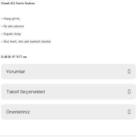
Ormel 412 Servis Arabası
» Ahşap gövde,
i
» İki adet çekmece
» Kapaklı dolap
» İkisi frenli, dört adet hareketli tekerlek
E:48 B: 97 Y:77 cm
Yorumlar
Taksit Seçenekleri
Bu ürüne ilk yorumu siz yapın!
Önerileriniz
Yorum Yaz
Bu ürünün fiyat bilgisi, resim, ürün açıklamalarında ve diğer konularda
yetersiz gördüğünüz noktaları öneri formunu kullanarak tarafımıza