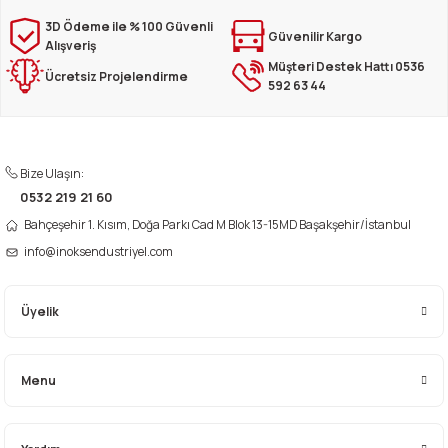
iletebilirsiniz.
Görüş ve önerileriniz için teşekkür ederiz.
3D Ödeme ile % 100 Güvenli
Güvenilir Kargo
Alışveriş
Müşteri Destek Hattı 0536
Ürün resmi kalitesiz, bozuk veya görüntülenemiyor.
Ücretsiz Projelendirme
592 63 44
Ürün açıklamasında eksik bilgiler bulunuyor.
Ürün bilgilerinde hatalar bulunuyor.
Ürün fiyatı diğer sitelerden daha pahalı.
Bize Ulaşın:
Bu ürüne benzer farklı alternatifler olmalı.
0532 219 21 60
Bahçeşehir 1. Kısım, Doğa Parkı Cad M Blok 13-15MD Başakşehir/İstanbul
info@inoksendustriyel.com
Üyelik
Gönder
Menu