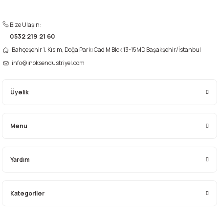
Ürün bilgilerinde hatalar bulunuyor.
Ürün fiyatı diğer sitelerden daha pahalı.
Bize Ulaşın:
Bu ürüne benzer farklı alternatifler olmalı.
0532 219 21 60
Bahçeşehir 1. Kısım, Doğa Parkı Cad M Blok 13-15MD Başakşehir/İstanbul
info@inoksendustriyel.com
Üyelik
Gönder
Menu
Yardım
Kategoriler