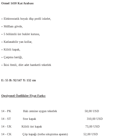
Ormel 1410 Kat Arabası
» Elektrostatik boyalı dkp profil iskelet,
i
» Mdflam gövde,
» 5 bölümlü üst buklet kutusu,
» Katlanabilir yan kollar,
» Kilitli kapak,
» Çarpma lastiği,
» İkisi frenli, dört adet hareketli tekerlek
E: 55 B: 92/147 Y: 132 cm
Opsiyonel Özellikler Fiyat Farkı:
14 - PK
Halı zemine uygun tekerlek
50,00 USD
14 - ST
Stor kapak
310,00 USD
14 - UK
Kilitli üst kapak
73,00 USD
14 - CK
Çöp kapağı (torba sıkıştırma aparatı)
52,00 USD