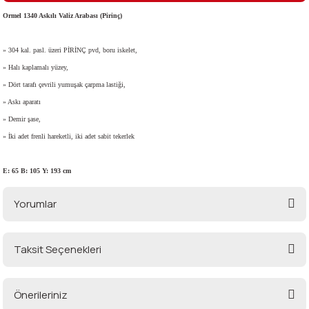
Ormel 1340 Askılı Valiz Arabası (Pirinç)
i
» 304 kal. pasl. üzeri PİRİNÇ pvd, boru iskelet,
» Halı kaplamalı yüzey,
» Dört tarafı çevrili yumuşak çarpma lastiği,
» Askı aparatı
» Demir şase,
» İki adet frenli hareketli, iki adet sabit tekerlek
E: 65 B: 105 Y: 193 cm
Yorumlar
Taksit Seçenekleri
Bu ürüne ilk yorumu siz yapın!
Önerileriniz
Yorum Yaz