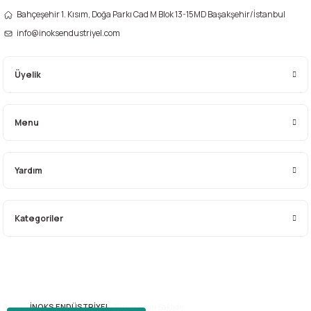
Bahçeşehir 1. Kısım, Doğa Parkı Cad M Blok 13-15MD Başakşehir/İstanbul
info@inoksendustriyel.com
Üyelik
Gönder
Menu
Yardım
Kategoriler
© 2026
İNOKS ENDÜSTRİYEL.
Tüm Hakları Saklıdır.