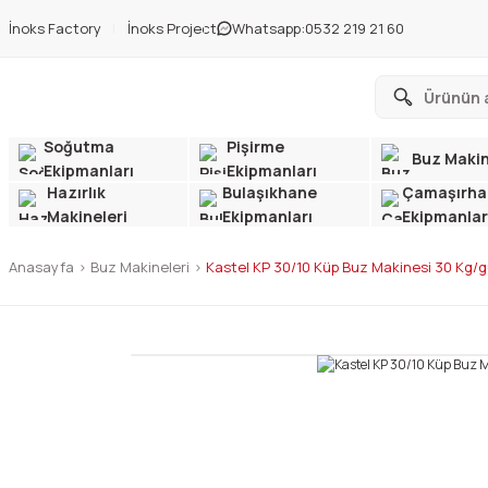
İnoks Factory
İnoks Project
Whatsapp:
0532 219 21 60
Soğutma
Pişirme
Buz Makin
Ekipmanları
Ekipmanları
Hazırlık
Bulaşıkhane
Çamaşırha
Makineleri
Ekipmanları
Ekipmanlar
Anasayfa
Buz Makineleri
Kastel KP 30/10 Küp Buz Makinesi 30 Kg/g