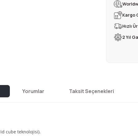
Worldw
Kargo 
Hızlı Ü
2 Yıl G
Yorumlar
Taksit Seçenekleri
id cube teknolojisi).