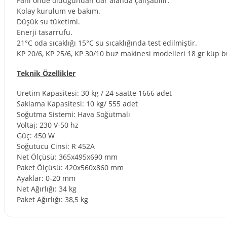
Fanı önde olduğundan dar alanda çalışabilir.
Kolay kurulum ve bakım.
Düşük su tüketimi.
Enerji tasarrufu.
21°C oda sıcaklığı 15°C su sıcaklığında test edilmiştir.
KP 20/6, KP 25/6, KP 30/10 buz makinesi modelleri 18 gr küp bu
Teknik Özellikler
Üretim Kapasitesi: 30 kg / 24 saatte 1666 adet
Saklama Kapasitesi: 10 kg/ 555 adet
Soğutma Sistemi: Hava Soğutmalı
Voltaj: 230 V-50 hz
Güç: 450 W
Soğutucu Cinsi: R 452A
Net Ölçüsü: 365x495x690 mm
Paket Ölçüsü: 420x560x860 mm
Ayaklar: 0-20 mm
Net Ağırlığı: 34 kg
Paket Ağırlığı: 38,5 kg