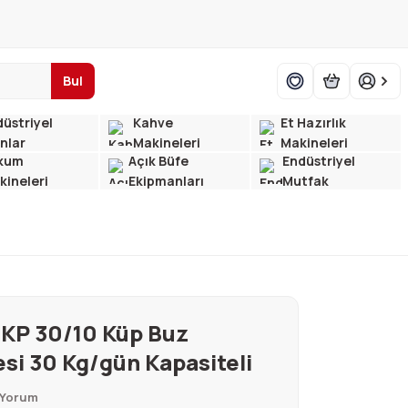
Bul
üstriyel
Kahve
Et Hazırlık
ınlar
Makineleri
Makineleri
kum
Açık Büfe
Endüstriyel
kineleri
Ekipmanları
Mutfak
 KP 30/10 Küp Buz
si 30 Kg/gün Kapasiteli
 Yorum