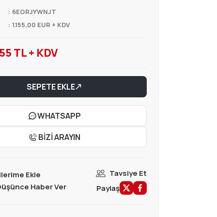
6EGRJYWNJT
1.155,00 EUR + KDV
55 TL + KDV
SEPETE EKLE
WHATSAPP
BİZİ ARAYIN
Tavsiye Et
 Düşünce Haber Ver
Paylaş