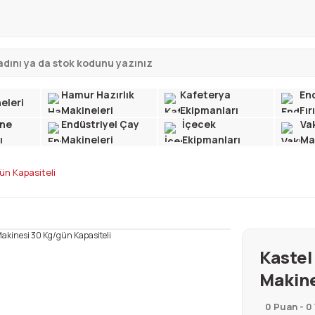
Hamur Hazırlık
Kafeterya
End
eleri
Makineleri
Ekipmanları
Fır
ne
Endüstriyel Çay
İçecek
Va
ı
Makineleri
Ekipmanları
Ma
ün Kapasiteli
Kastel
Makine
0 Puan - 0