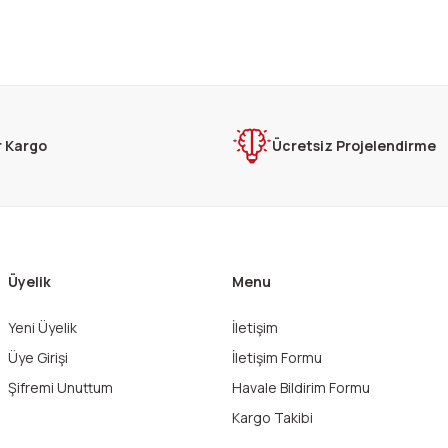
rda yetersiz gördüğünüz noktaları öneri formunu kullanarak tarafımıza ilet
Bu ürüne ilk yorumu siz yapın!
Yorum Yaz
r Kargo
Ücretsiz Projelendirme
Üyelik
Menu
Yeni Üyelik
İletişim
Gönder
Üye Girişi
İletişim Formu
Şifremi Unuttum
Havale Bildirim Formu
Kargo Takibi