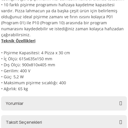
• 10 farklı pişirme programını hafızaya kaydetme kapasitesi
vardır. Pizza lahmacun ya da başka çeşit ürün için belirlemiş
olduğunuz ideal pişirme zamanı ve fırın ısısını kolayca P01
(Program 01) ile P10 (Program 10) arasında bir program
numarasını kaydedebilir ve istediğiniz zaman kolayca hafızadan
çağırabilirsiniz.
Teknik Özellikleri
• Pişirme Kapasitesi: 4 Pizza x 30 cm
• İç Ölçü: 615x635x150 mm
• Dış Ölçü: 900x810x405 mm
• Gerilim: 400 V
• Güç: 5,2 W
• Maksimum pişirme sıcaklığı: 400
• Ağırlık: 65 kg
Yorumlar
Taksit Seçenekleri
Bu ürüne ilk yorumu siz yapın!