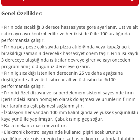
Genel Özellikler:
i
• Fırın oda sıcaklığı 3 derece hassasiyete göre ayarlanır. Üst ve alt
ısıtıcı ayrı ayrı kontrol edilir ve her ikisi de 0 ile 100 aralığında
performansla çalışır.
• Fırına peş peşe çok sayıda pizza atıldığında veya kapağı açık
bırakıldığı zaman 3 derecelik hassasiyet önem taşır. Fırın ısı kaydı
3 dereceye ulaştığında ısıtıcılar devreye girer ve ısıyı önceden
programlamış olduğunuz dereceye çıkarır.
• Fırın iç sıcaklığı istenilen derecenin 25 ve daha aşağısına
düştüğünde alt ve üst ısıtıcılar alt ve üst ısıtıcılar %100
performansla çalışır.
• Fırın içi özel dizaynı ve ısı perdelemem sistemi sayesinde fırın
içerisindeki ısının homojen olarak dolaşması ve ürünlerin fırının
her tarafında eşit pişmesi sağlanmıştır.
• İzolasyon her yandan 100 mm kalınlığında ve yüksek yoğunluklu
kaya yünü ile yapılmıştır. Çabuk ısınıp geç soğur.
• Baca mekanizması mevcuttur.
• Elektronik kontrol sayesinde kullanıcı pişirilecek ürünün
özelliğine göre pişirmenin her safhasını kontrol altında tutabilir.