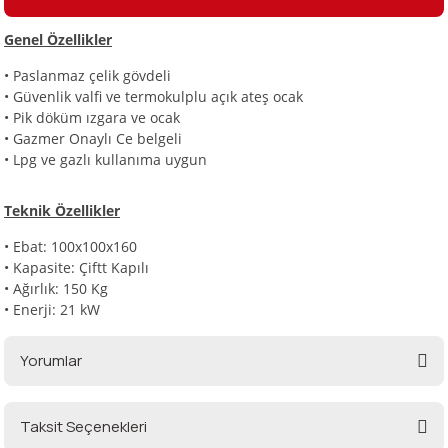
Genel Özellikler
i
• Paslanmaz çelik gövdeli
• Güvenlik valfi ve termokulplu açık ateş ocak
• Pik döküm ızgara ve ocak
• Gazmer Onaylı Ce belgeli
• Lpg ve gazlı kullanıma uygun
Teknik Özellikler
• Ebat: 100x100x160
• Kapasite: Çiftt Kapılı
• Ağırlık: 150 Kg
• Enerji: 21 kW
Yorumlar
Taksit Seçenekleri
Bu ürüne ilk yorumu siz yapın!