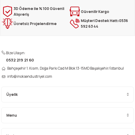
iletebilirsiniz.
Görüş ve önerileriniz için teşekkür ederiz.
3D Ödeme ile % 100 Güvenli
Güvenilir Kargo
Alışveriş
Müşteri Destek Hattı 0536
Ürün resmi kalitesiz, bozuk veya görüntülenemiyor.
Ücretsiz Projelendirme
592 63 44
Ürün açıklamasında eksik bilgiler bulunuyor.
Ürün bilgilerinde hatalar bulunuyor.
Ürün fiyatı diğer sitelerden daha pahalı.
Bize Ulaşın:
Bu ürüne benzer farklı alternatifler olmalı.
0532 219 21 60
Bahçeşehir 1. Kısım, Doğa Parkı Cad M Blok 13-15MD Başakşehir/İstanbul
info@inoksendustriyel.com
Üyelik
Gönder
Menu