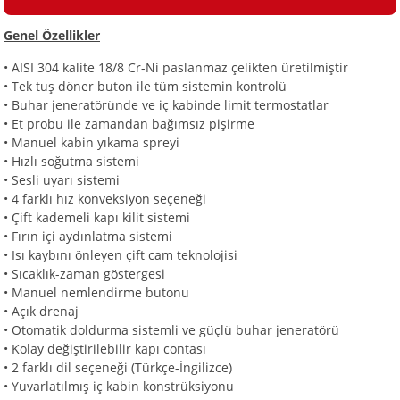
Genel Özellikler
i
• AISI 304 kalite 18/8 Cr-Ni paslanmaz çelikten üretilmiştir
•
Tek tuş döner buton ile tüm sistemin kontrolü
•
Buhar jeneratöründe ve iç kabinde limit termostatlar
•
Et probu ile zamandan bağımsız pişirme
•
Manuel kabin yıkama spreyi
•
Hızlı soğutma sistemi
•
Sesli uyarı sistemi
•
4 farklı hız konveksiyon seçeneği
•
Çift kademeli kapı kilit sistemi
•
Fırın içi aydınlatma sistemi
•
Isı kaybını önleyen çift cam teknolojisi
•
Sıcaklık-zaman göstergesi
•
Manuel nemlendirme butonu
•
Açık drenaj
•
Otomatik doldurma sistemli ve güçlü buhar jeneratörü
•
Kolay değiştirilebilir kapı contası
•
2 farklı dil seçeneği (Türkçe-İngilizce)
•
Yuvarlatılmış iç kabin konstrüksiyonu