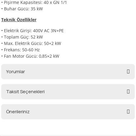
•
Pişirme Kapasitesi: 40 x GN 1/1
•
Buhar Gücü: 35 kW
Teknik Özellikler
•
Elektrik Girişi: 400V AC 3N+PE
•
Toplam Güç: 52 kW
•
Max. Elektrik Gücü: 50+2 kW
•
Frekans: 50-60 Hz
•
Fan Motor Gücü: 0,85×2 kW
Yorumlar
Taksit Seçenekleri
Bu ürüne ilk yorumu siz yapın!
Önerileriniz
Yorum Yaz
Bu ürünün fiyat bilgisi, resim, ürün açıklamalarında ve diğer konularda
yetersiz gördüğünüz noktaları öneri formunu kullanarak tarafımıza