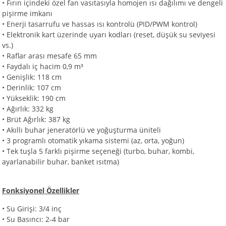
•
Fırın içindeki özel fan vasıtasıyla homojen ısı dağılımı ve dengeli
pişirme imkanı
•
Enerji tasarrufu ve hassas ısı kontrolü (PID/PWM kontrol)
•
Elektronik kart üzerinde uyarı kodları (reset, düşük su seviyesi
vs.)
•
Raflar arası mesafe 65 mm
•
Faydalı iç hacim 0,9 m³
•
Genişlik: 118 cm
•
Derinlik: 107 cm
•
Yükseklik: 190 cm
•
Ağırlık: 332 kg
•
Brüt Ağırlık: 387 kg
•
Akıllı buhar jeneratörlü ve yoğuşturma üniteli
•
3 programlı otomatik yıkama sistemi (az, orta, yoğun)
•
Tek tuşla 5 farklı pişirme seçeneği (turbo, buhar, kombi,
ayarlanabilir buhar, banket ısıtma)
Fonksiyonel Özellikler
•
Su Girişi: 3/4 inç
•
Su Basıncı: 2-4 bar