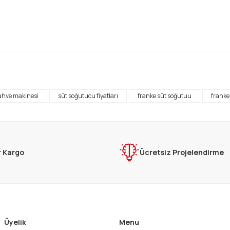
rda yetersiz gördüğünüz noktaları öneri formunu kullanarak tarafımıza ilet
Bu ürüne ilk yorumu siz yapın!
ahve makinesi
süt soğutucu fiyatları
franke süt soğutuu
franke
Yorum Yaz
r Kargo
Ücretsiz Projelendirme
Üyelik
Menu