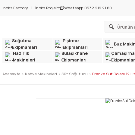
İnoks Factory
İnoks Project
Whatsapp:
0532 219 21 60
Soğutma
Pişirme
Buz Makin
Ekipmanları
Ekipmanları
Hazırlık
Bulaşıkhane
Çamaşırha
Makineleri
Ekipmanları
Ekipmanlar
Anasayfa
Kahve Makineleri
Süt Soğutucu
Franke Süt Dolabı 12 Li