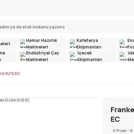
Hamur Hazırlık
Kafeterya
End
eleri
Makineleri
Ekipmanları
Fır
ne
Endüstriyel Çay
İçecek
Va
ı
Makineleri
Ekipmanları
Ma
tre SU12 EC
Franke
EC
0 Puan - 0