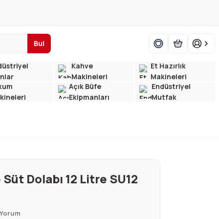
Bul
üstriyel
Kahve
Et Hazırlık
ınlar
Makineleri
Makineleri
kum
Açık Büfe
Endüstriyel
kineleri
Ekipmanları
Mutfak
 Süt Dolabı 12 Litre SU12
 Yorum