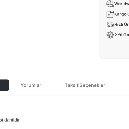
Worldw
Kargo 
Hızlı Ü
2 Yıl G
Yorumlar
Taksit Seçenekleri
i dahildir