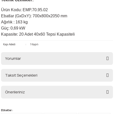
Ürün Kodu: EMP.70.95.02
Ebatlar (GxDxY): 700x800x2050 mm
Ağırlık : 163 kg
Güç: 0,69 kW
Kapasite: 20 Adet 40x60 Tepsi Kapasiteli
Kapı Adedi
:
1 Kapılı
Yorumlar
Taksit Seçenekleri
Bu ürüne ilk yorumu siz yapın!
Önerileriniz
Yorum Yaz
Bu ürünün fiyat bilgisi, resim, ürün açıklamalarında ve diğer konularda
yetersiz gördüğünüz noktaları öneri formunu kullanarak tarafımıza
Etiketler :
iletebilirsiniz.