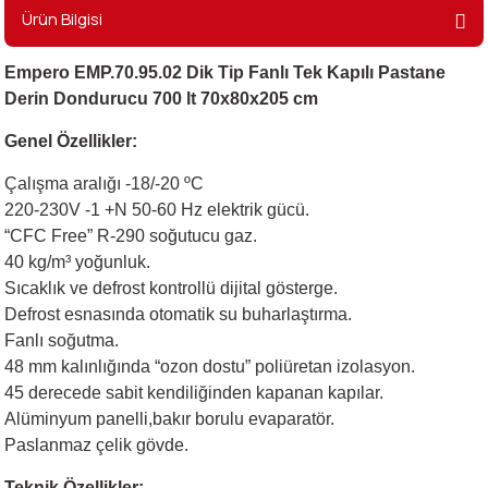
Ürün Bilgisi
i
Empero EMP.70.95.02 Dik Tip Fanlı Tek Kapılı Pastane
Derin Dondurucu 700 lt 70x80x205 cm
Genel Özellikler:
Çalışma aralığı -18/-20 ºC
220-230V -1 +N 50-60 Hz elektrik gücü.
“CFC Free” R-290 soğutucu gaz.
40 kg/m³ yoğunluk.
Sıcaklık ve defrost kontrollü dijital gösterge.
Defrost esnasında otomatik su buharlaştırma.
Fanlı soğutma.
48 mm kalınlığında “ozon dostu” poliüretan izolasyon.
45 derecede sabit kendiliğinden kapanan kapılar.
Alüminyum panelli,bakır borulu evaparatör.
Paslanmaz çelik gövde.
Teknik Özellikler: