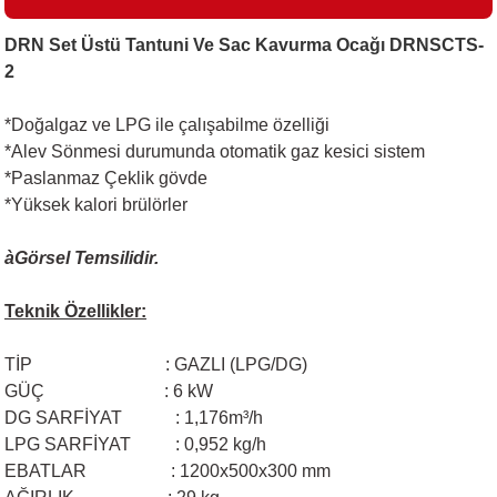
DRN Set Üstü Tantuni Ve Sac Kavurma Ocağı DRNSCTS-
2
i
*Doğalgaz ve LPG ile çalışabilme özelliği
*Alev Sönmesi durumunda otomatik gaz kesici sistem
*Paslanmaz Çeklik gövde
*Yüksek kalori brülörler
à
Görsel Temsilidir.
Teknik Özellikler:
TİP
: GAZLI (LPG/DG)
GÜÇ
: 6 kW
DG SARFİYAT
: 1,176m³/h
LPG SARFİYAT
: 0,952 kg/h
EBATLAR
: 1200x500x300 mm