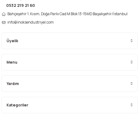
Bu ürüne benzer farklı alternatifler olmalı.
0532 219 21 60
Bahçeşehir 1. Kısım, Doğa Parkı Cad M Blok 13-15MD Başakşehir/İstanbul
info@inoksendustriyel.com
Üyelik
Gönder
Menu
Yardım
Kategoriler