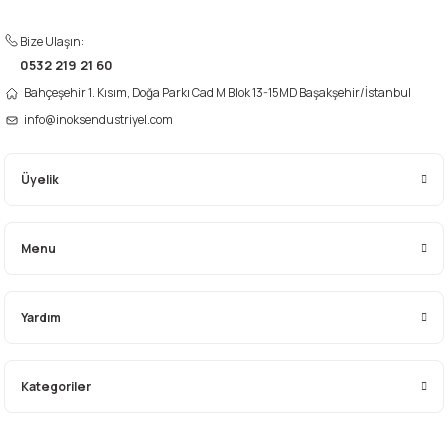
Ürün fiyatı diğer sitelerden daha pahalı.
Bize Ulaşın:
Bu ürüne benzer farklı alternatifler olmalı.
0532 219 21 60
Bahçeşehir 1. Kısım, Doğa Parkı Cad M Blok 13-15MD Başakşehir/İstanbul
info@inoksendustriyel.com
Üyelik
Gönder
Menu
Yardım
Kategoriler