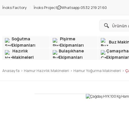
İnoks Factory
İnoks Project
Whatsapp:
0532 219 21 60
Soğutma
Pişirme
Buz Makin
Ekipmanları
Ekipmanları
Hazırlık
Bulaşıkhane
Çamaşırha
Makineleri
Ekipmanları
Ekipmanlar
Anasayfa
Hamur Hazırlık Makineleri
Hamur Yoğurma Makineleri
Ç