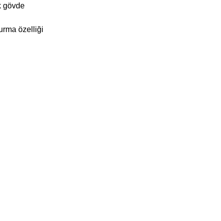
ik gövde
rma özelliği