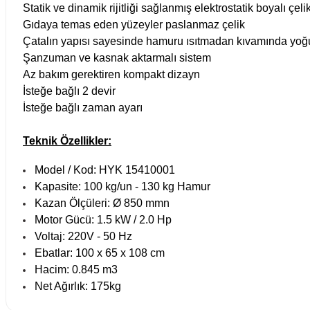
Statik ve dinamik rijitliği sağlanmış elektrostatik boyalı çel
Gıdaya temas eden yüzeyler paslanmaz çelik
Çatalın yapısı sayesinde hamuru ısıtmadan kıvamında yoğu
Şanzuman ve kasnak aktarmalı sistem
Az bakım gerektiren kompakt dizayn
İsteğe bağlı 2 devir
İsteğe bağlı zaman ayarı
Teknik Özellikler:
Model / Kod: HYK 15410001
Kapasite: 100 kg/un - 130 kg Hamur
Kazan Ölçüleri: Ø 850 mmn
Motor Gücü: 1.5 kW / 2.0 Hp
Voltaj: 220V - 50 Hz
Ebatlar: 100 x 65 x 108 cm
Hacim: 0.845 m3
Net Ağırlık: 175kg