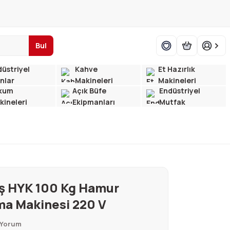
Bul
üstriyel
Kahve
Et Hazırlık
ınlar
Makineleri
Makineleri
kum
Açık Büfe
Endüstriyel
kineleri
Ekipmanları
Mutfak
ş HYK 100 Kg Hamur
a Makinesi 220 V
 Yorum