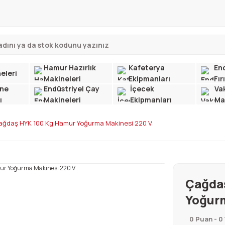
Hamur Hazırlık
Kafeterya
End
eleri
Makineleri
Ekipmanları
Fır
ne
Endüstriyel Çay
İçecek
Va
ı
Makineleri
Ekipmanları
Ma
ağdaş HYK 100 Kg Hamur Yoğurma Makinesi 220 V
Çağda
Yoğurm
0 Puan - 0