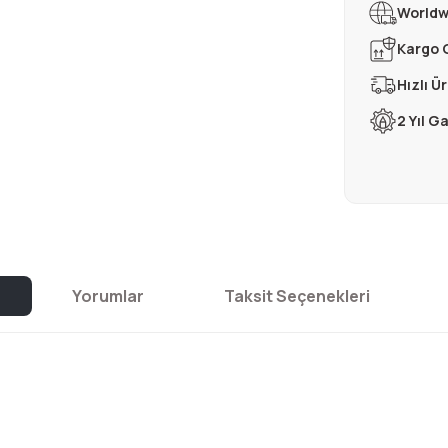
Worldw
Kargo 
Hızlı Ü
2 Yıl G
Yorumlar
Taksit Seçenekleri