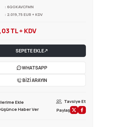
6QGKAVCFMN
2.019,75 EUR + KDV
,03 TL + KDV
SEPETE EKLE
WHATSAPP
BİZİ ARAYIN
Tavsiye Et
 Düşünce Haber Ver
Paylaş