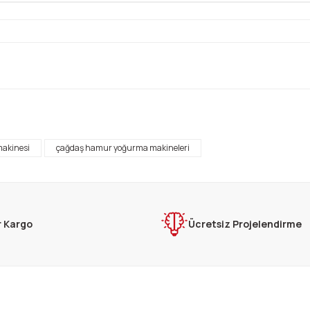
rda yetersiz gördüğünüz noktaları öneri formunu kullanarak tarafımıza ilet
Bu ürüne ilk yorumu siz yapın!
akinesi
çağdaş hamur yoğurma makineleri
Yorum Yaz
r Kargo
Ücretsiz Projelendirme