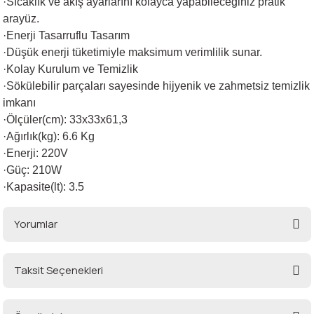
·Sıcaklık ve akış ayarlarını kolayca yapabileceğiniz pratik
arayüz.
·Enerji Tasarruflu Tasarım
·Düşük enerji tüketimiyle maksimum verimlilik sunar.
·Kolay Kurulum ve Temizlik
·Sökülebilir parçaları sayesinde hijyenik ve zahmetsiz temizlik
imkanı
·Ölçüler(cm): 33x33x61,3
·Ağırlık(kg): 6.6 Kg
·Enerji: 220V
·Güç: 210W
·Kapasite(lt): 3.5
Yorumlar
Taksit Seçenekleri
Bu ürüne ilk yorumu siz yapın!